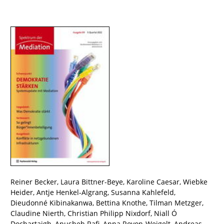
Reiner Becker
,
Laura Bittner-Beye
,
Karoline Caesar
,
Wiebke
Heider
,
Antje Henkel-Algrang
,
Susanna Kahlefeld
,
Dieudonné Kibinakanwa
,
Bettina Knothe
,
Tilman Metzger
,
Claudine Nierth
,
Christian Philipp Nixdorf
,
Niall Ó
Dochartaigh
,
Anusheh Rafi
,
Anna Royon-Weigelt
,
Andreas