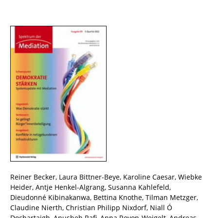
Reiner Becker
,
Laura Bittner-Beye
,
Karoline Caesar
,
Wiebke
Heider
,
Antje Henkel-Algrang
,
Susanna Kahlefeld
,
Dieudonné Kibinakanwa
,
Bettina Knothe
,
Tilman Metzger
,
Claudine Nierth
,
Christian Philipp Nixdorf
,
Niall Ó
Dochartaigh
,
Anusheh Rafi
,
Anna Royon-Weigelt
,
Andreas