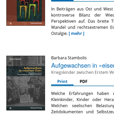
In Beiträgen aus Ost und West
kontroverse Bilanz der Wied
Perspektiven auf. Das breite
Wandel und rechtsextremen Ei
Ostalgie.
[ mehr ]
Barbara Stambolis
Aufgewachsen in »eiser
Kriegskinder zwischen Erstem We
Print
PDF
Welche Erfahrungen haben u
Kleinkinder, Kinder oder Her
Welchen seelischen Belastu
Zeitdokumenten und Selbstzeu