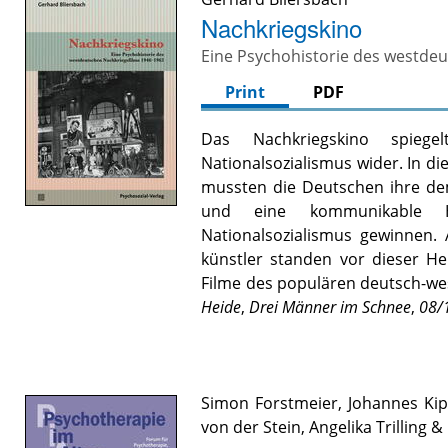
Nachkriegskino
Eine Psychohistorie des westde
Print
PDF
Das Nachkriegskino spieg
Nationalsozialismus wider. In 
mussten die Deutschen ihre dem
und eine kommunikable H
Nationalsozialismus gewinnen.
künstler standen vor dieser He
Filme des populären deutsch-we
Heide
,
Drei Männer im Schnee
,
08/
Simon Forstmeier
,
Johannes Ki
von der Stein
,
Angelika Trilling
&