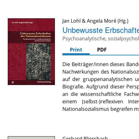
Jan Lohl
&
Angela Moré
Unbewusste Erbschafte
Psychoanalytische, sozialpsycho
Print
PDF
Die Beiträger/innen dieses Band
Nachwirkungen des Nationalsozi
auf der gruppenanalytischen u
Biografie. Aufgrund dieser Persp
an die wissenschaftliche Fach
einem (selbst-)reflexiven In
Nationalsozialismus begreifen m
Gerhard Bliersbach