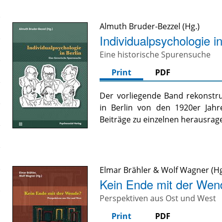
Almuth Bruder-Bezzel
Individualpsychologie in
Eine historische Spurensuche
Print
PDF
Der vorliegende Band rekonstru
in Berlin von den 1920er Jahr
Beiträge zu einzelnen herausra
Elmar Brähler
&
Wolf Wagner
Kein Ende mit der Wen
Perspektiven aus Ost und West
Print
PDF