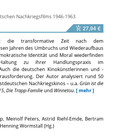
utschen Nachkriegsfilms 1946-1963
27,94 €
elt die transformative Zeit nach dem
diesen Jahren des Umbruchs und Wiederaufbaus
okratische Identität und Moral wiederfinden
altung zu ihrer Handlungspraxis im
 Auch die deutschen Kinokünstlerinnen und -
rausforderung. Der Autor analysiert rund 50
stdeutschen Nachkriegskinos – u.a.
Grün ist die
15
,
Die Trapp-Familie
und
Winnetou
.
[ mehr ]
pp
,
Meinolf Peters
,
Astrid Riehl-Emde
,
Bertram
Henning Wormstall