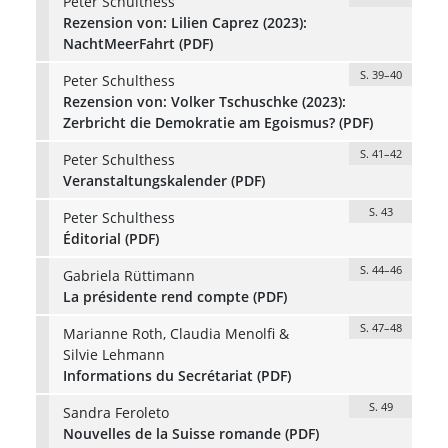
Peter Schulthess
Rezension von: Lilien Caprez (2023):
NachtMeerFahrt (PDF)
S. 39–40
Peter Schulthess
Rezension von: Volker Tschuschke (2023):
Zerbricht die Demokratie am Egoismus? (PDF)
S. 41–42
Peter Schulthess
Veranstaltungskalender (PDF)
S. 43
Peter Schulthess
Éditorial (PDF)
S. 44–46
Gabriela Rüttimann
La présidente rend compte (PDF)
S. 47–48
Marianne Roth, Claudia Menolfi &
Silvie Lehmann
Informations du Secrétariat (PDF)
S. 49
Sandra Feroleto
Nouvelles de la Suisse romande (PDF)