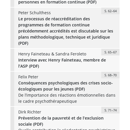
personnes en formation continue (PDF)
S. 62–64
Peter Schulthess
Le processus de réaccréditation des
programmes de formation continue
précédemment accrédités est discutable sur les
plans méthodologique, technique et juridique
(PDF)
S. 65–67
Henry Faineteau & Sandra Feroleto
Interview avec Henry Faineteau, membre de
l’ASP (PDF)
S. 68–70
Felix Peter
Conséquences psychologiques des crises socio-
écologiques pour les jeunes (PDF)
De l’importance des réactions émotionnelles dans
le cadre psychothérapeutique
S. 71–74
Dirk Richter
Prévention de la pauvreté et de l’exclusion
sociale (PDF)