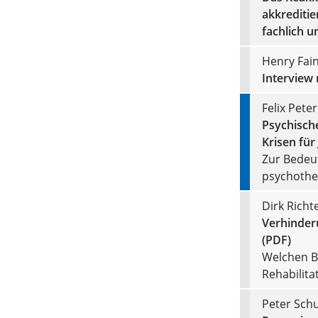
akkreditie
fachlich u
Henry Fai
Interview 
Felix Peter
Psychisch
Krisen für
Zur Bedeu
psychothe
Dirk Richt
Verhinder
(PDF)
Welchen Be
Rehabilitat
Peter Schu