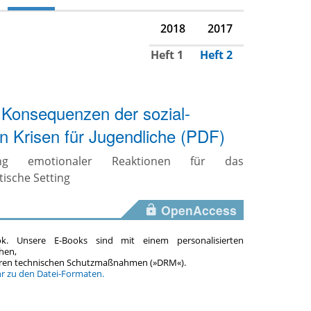
2018
2017
Heft 1
Heft 2
 Konsequenzen der sozial-
n Krisen für Jugendliche (PDF)
ng emotionaler Reaktionen für das
ische Setting
OpenAccess
ok. Unsere E-Books sind mit einem personalisierten
hen,
teren technischen Schutzmaßnahmen (»DRM«).
hr zu den Datei-Formaten.