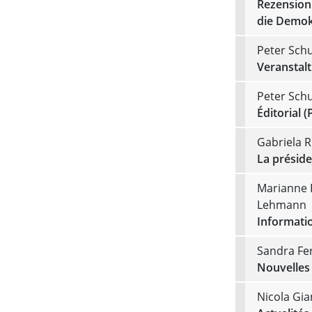
Rezension 
die Demok
Peter Schu
Veranstal
Peter Schu
Éditorial (
Gabriela 
La présid
Marianne R
Lehmann
Informatio
Sandra Fe
Nouvelles
Nicola Gia