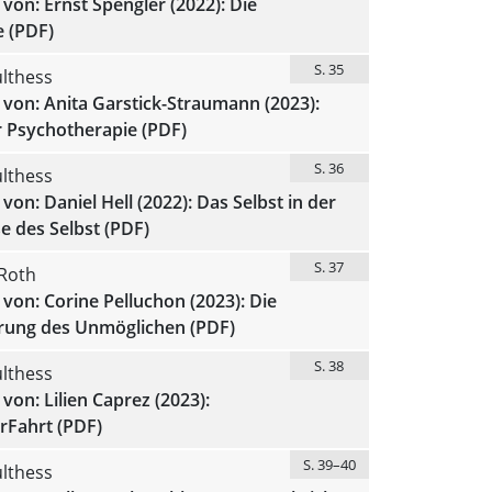
von: Ernst Spengler (2022): Die
e (PDF)
S. 35
lthess
von: Anita Garstick-Straumann (2023):
 Psychotherapie (PDF)
S. 36
lthess
von: Daniel Hell (2022): Das Selbst in der
se des Selbst (PDF)
S. 37
Roth
von: Corine Pelluchon (2023): Die
ung des Unmöglichen (PDF)
S. 38
lthess
von: Lilien Caprez (2023):
Fahrt (PDF)
S. 39–40
lthess