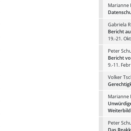
Marianne 
Datenschu
Gabriela 
Bericht a
19.-21. Ok
Peter Schu
Bericht v
9.-11. Feb
Volker Ts
Gerechtig
Marianne 
Unwürdige
Weiterbil
Peter Schu
Das Reakk