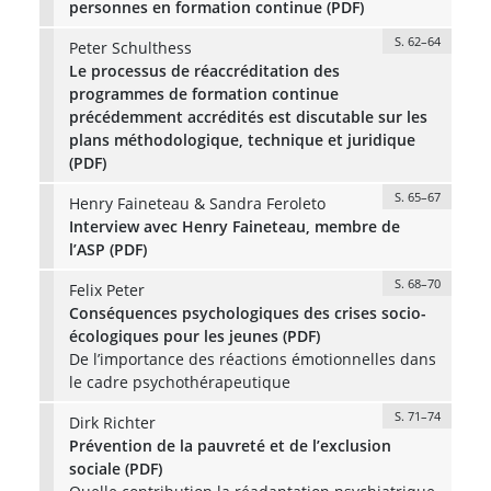
personnes en formation continue (PDF)
S. 62–64
Peter Schulthess
Le processus de réaccréditation des
programmes de formation continue
précédemment accrédités est discutable sur les
plans méthodologique, technique et juridique
(PDF)
S. 65–67
Henry Faineteau & Sandra Feroleto
Interview avec Henry Faineteau, membre de
l’ASP (PDF)
S. 68–70
Felix Peter
Conséquences psychologiques des crises socio-
écologiques pour les jeunes (PDF)
De l’importance des réactions émotionnelles dans
le cadre psychothérapeutique
S. 71–74
Dirk Richter
Prévention de la pauvreté et de l’exclusion
sociale (PDF)