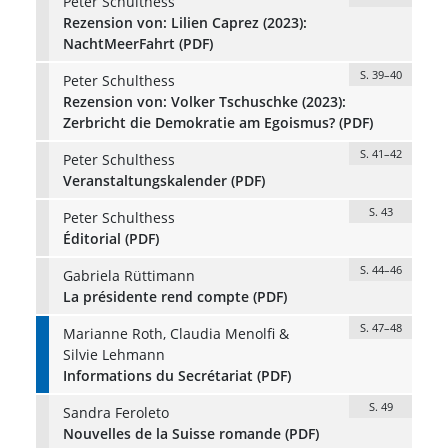
Peter Schulthess
Rezension von: Lilien Caprez (2023):
NachtMeerFahrt (PDF)
S. 39–40
Peter Schulthess
Rezension von: Volker Tschuschke (2023):
Zerbricht die Demokratie am Egoismus? (PDF)
S. 41–42
Peter Schulthess
Veranstaltungskalender (PDF)
S. 43
Peter Schulthess
Éditorial (PDF)
S. 44–46
Gabriela Rüttimann
La présidente rend compte (PDF)
S. 47–48
Marianne Roth, Claudia Menolfi &
Silvie Lehmann
Informations du Secrétariat (PDF)
S. 49
Sandra Feroleto
Nouvelles de la Suisse romande (PDF)