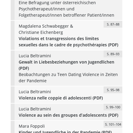
Eine Befragung unter österreichischen
Psychotherapeut/innen und
Folgetherapeut/innen betroffener Patient/innen
S. 87–88
Magdalena Schwabegger &
Christiane Eichenberg
Violations et transgressions des limites
sexuelles dans le cadre de psychothérapies (PDF)
S. 89–93
Lucia Beltramini
Gewalt in Liebesbeziehungen von Jugendlichen
(PDF)
Beobachtungen zu Teen Dating Violence in Zeiten
der Pandemie
S. 95–98
Lucia Beltramini
Violenza nelle coppie di adolescenti (PDF)
S. 99–100
Lucia Beltramini
Violence au sein des groupes d’adolescents (PDF)
S. 101–104
Mara Foppoli
Kinder und Jugendliche in der Pandemie (PDF)