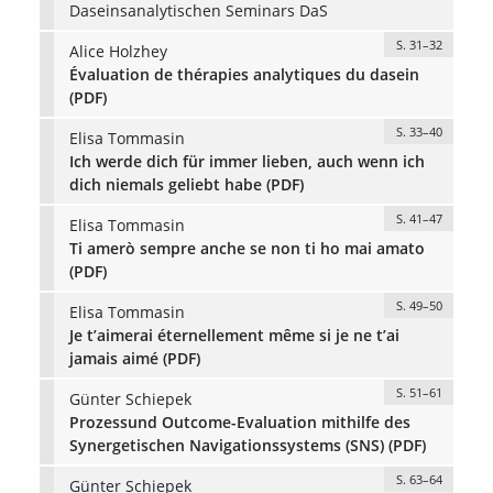
Daseinsanalytischen Seminars DaS
S. 31–32
Alice Holzhey
Évaluation de thérapies analytiques du dasein
(PDF)
S. 33–40
Elisa Tommasin
Ich werde dich für immer lieben, auch wenn ich
dich niemals geliebt habe (PDF)
S. 41–47
Elisa Tommasin
Ti amerò sempre anche se non ti ho mai amato
(PDF)
S. 49–50
Elisa Tommasin
Je t’aimerai éternellement même si je ne t’ai
jamais aimé (PDF)
S. 51–61
Günter Schiepek
Prozessund Outcome-Evaluation mithilfe des
Synergetischen Navigationssystems (SNS) (PDF)
S. 63–64
Günter Schiepek