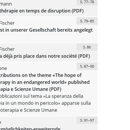
S. 77–78
llmann
thérapie en temps de disruption (PDF)
S. 79–85
Fischer
ist in unserer Gesellschaft bereits angelegt
S. 86
Fischer
a déjà pris place dans notre société (PDF)
S. 87–90
one
ributions on the theme «The hope of
rapy in an endangered world» published
rapia e Scienze Umane (PDF)
blicazioni sul tema «La speranza della
ia in un mondo in pericolo» apparse sulla
icoterapia e Scienze Umane
S. 91–97
e
möglichkeiten-erweiternde