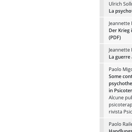
Ulrich So
La psycho
Jeannette 
Der Krieg 
(PDF)
Jeannette 
La guerre 
Paolo Mig
Some cont
psychothe
in Psicote
Alcune pub
psicoterap
rivista Ps
Paolo Rail
Handlungs