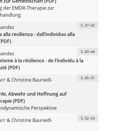
m zur Gemeinschaft (PDF)
ag der EMDR-Therapie zur
handlung
S. 37–42
nandez
alla resilienza - dall’individuo alla
(PDF)
S. 43–44
nandez
sme à la résilience - de l’individu à la
té (PDF)
S. 45–51
rr & Christine Bauriedl-
hle, Abwehr und Hoffnung auf
rapie (PDF)
hodynamische Perspektive
S. 52–53
rr & Christine Bauriedl-