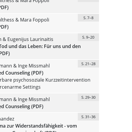
lthess & Mara Foppoli
PDF)
S. 7–8
lthess & Mara Foppoli
PDF)
S. 9–20
m & Eugenijus Laurinaitis
Tod und das Leben: Für uns und den
(PDF)
S. 21–28
gmann & Inge Missmahl
ed Counseling (PDF)
erbare psychosoziale Kurzzeitintervention
urcenarme Settings
S. 29–30
gmann & Inge Missmahl
ed Counseling (PDF)
S. 31–36
nandez
a zur Widerstandsfähigkeit - vom