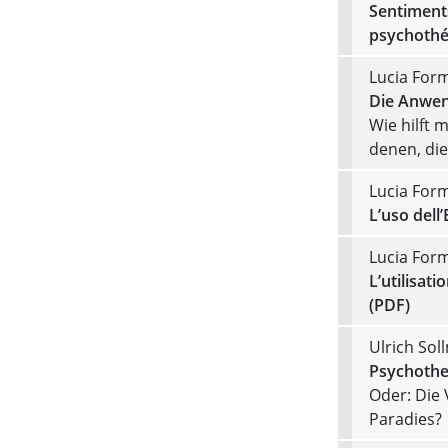
Sentiments
psychothé
Lucia For
Die Anwen
Wie hilft 
denen, die
Lucia For
L’uso dell
Lucia For
L’utilisat
(PDF)
Ulrich So
Psychother
Oder: Die
Paradies?