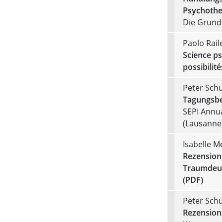
Psychother
Die Grund
Paolo Rail
Science ps
possibilité
Peter Schu
Tagungsbe
SEPI Annua
(Lausanne),
Isabelle M
Rezension 
Traumdeut
(PDF)
Peter Schu
Rezension 