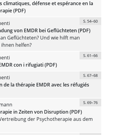
 climatiques, défense et espérance en la
rapie (PDF)
S. 54–60
menti
dung von EMDR bei Geflüchteten (PDF)
man Geflüchteten? Und wie hilft man
 ihnen helfen?
S. 61–66
menti
’EMDR con i rifugiati (PDF)
S. 67–68
menti
ion de la thérapie EMDR avec les réfugiés
S. 69–76
llmann
apie in Zeiten von Disruption (PDF)
 Vertreibung der Psychotherapie aus dem