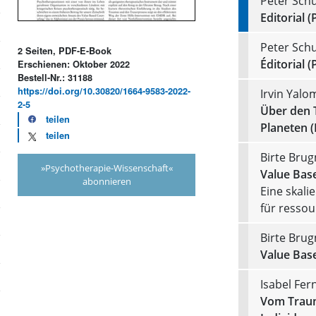
Peter Schu
Editorial (
Peter Schu
2 Seiten, PDF-E-Book
Éditorial (
Erschienen: Oktober 2022
Bestell-Nr.: 31188
https://doi.org/10.30820/1664-9583-2022-
Irvin Yalo
2-5
Über den 
teilen
Planeten 
teilen
Birte Bru
»Psychotherapie-Wissenschaft«
Value Bas
abonnieren
Eine skali
für resso
Birte Bru
Value Bas
Isabel Fer
Vom Traum