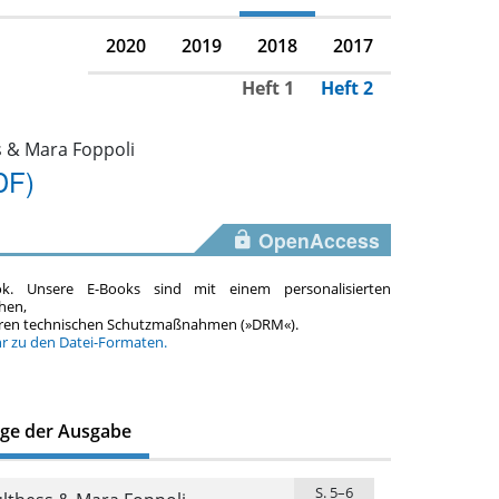
2020
2019
2018
2017
Heft 1
Heft 2
s & Mara Foppoli
DF)
OpenAccess
ok. Unsere E-Books sind mit einem personalisierten
hen,
teren technischen Schutzmaßnahmen (»DRM«).
hr zu den Datei-Formaten.
äge der Ausgabe
S. 5–6