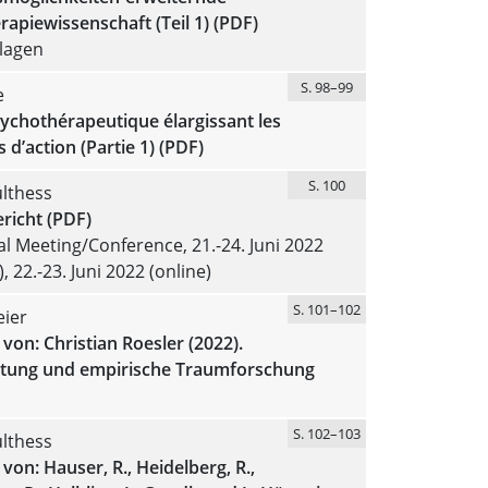
apiewissenschaft (Teil 1) (PDF)
lagen
S. 98–99
e
ychothérapeutique élargissant les
s d’action (Partie 1) (PDF)
S. 100
lthess
richt (PDF)
l Meeting/Conference, 21.-24. Juni 2022
 22.-23. Juni 2022 (online)
S. 101–102
eier
von: Christian Roesler (2022).
ung und empirische Traumforschung
S. 102–103
lthess
von: Hauser, R., Heidelberg, R.,