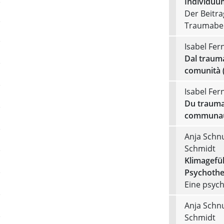
Individuu
Der Beitr
Traumabe
Isabel Fer
Dal trauma 
comunità 
Isabel Fer
Du traumati
communau
Anja Schnu
Schmidt
Klimagefü
Psychothe
Eine psyc
Anja Schnu
Schmidt