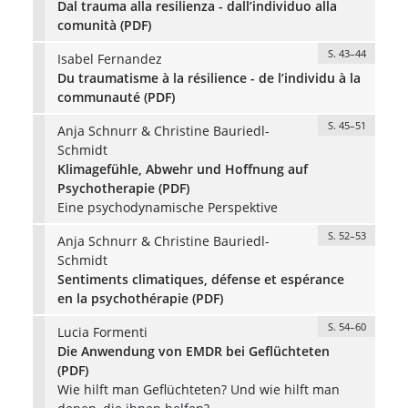
Dal trauma alla resilienza - dall’individuo alla
comunità (PDF)
S. 43–44
Isabel Fernandez
Du traumatisme à la résilience - de l’individu à la
communauté (PDF)
S. 45–51
Anja Schnurr & Christine Bauriedl-
Schmidt
Klimagefühle, Abwehr und Hoffnung auf
Psychotherapie (PDF)
Eine psychodynamische Perspektive
S. 52–53
Anja Schnurr & Christine Bauriedl-
Schmidt
Sentiments climatiques, défense et espérance
en la psychothérapie (PDF)
S. 54–60
Lucia Formenti
Die Anwendung von EMDR bei Geflüchteten
(PDF)
Wie hilft man Geflüchteten? Und wie hilft man