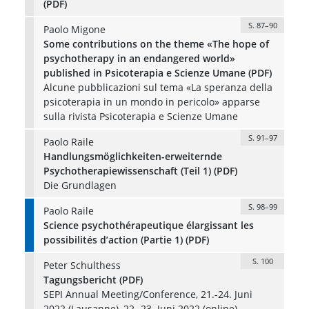
(PDF)
S. 87–90
Paolo Migone
Some contributions on the theme «The hope of
psychotherapy in an endangered world»
published in Psicoterapia e Scienze Umane (PDF)
Alcune pubblicazioni sul tema «La speranza della
psicoterapia in un mondo in pericolo» apparse
sulla rivista Psicoterapia e Scienze Umane
S. 91–97
Paolo Raile
Handlungsmöglichkeiten-erweiternde
Psychotherapiewissenschaft (Teil 1) (PDF)
Die Grundlagen
S. 98–99
Paolo Raile
Science psychothérapeutique élargissant les
possibilités d’action (Partie 1) (PDF)
S. 100
Peter Schulthess
Tagungsbericht (PDF)
SEPI Annual Meeting/Conference, 21.-24. Juni
2022 (Lausanne), 22.-23. Juni 2022 (online)