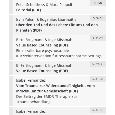
S. 7–8
Peter Schulthess & Mara Foppoli
Éditorial (PDF)
S. 9–20
Irvin Yalom & Eugenijus Laurinaitis
Über den Tod und das Leben: Für uns und den
Planeten (PDF)
S. 21–28
Birte Brugmann & Inge Missmahl
Value Based Counseling (PDF)
Eine skalierbare psychosoziale
Kurzzeitintervention für ressourcenarme Settings
S. 29–30
Birte Brugmann & Inge Missmahl
Value Based Counseling (PDF)
S. 31–36
Isabel Fernandez
Vom Trauma zur Widerstandsfähigkeit - vom
Individuum zur Gemeinschaft (PDF)
Der Beitrag der EMDR-Therapie zur
Traumabehandlung
S. 37–42
Isabel Fernandez