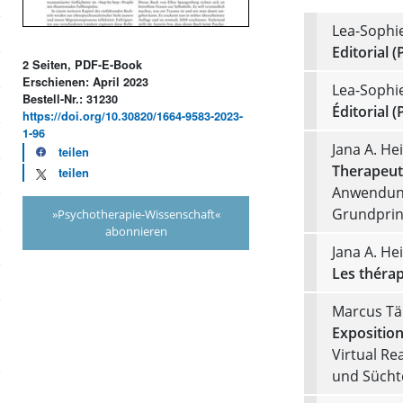
Lea-Sophie
Editorial (
2 Seiten, PDF-E-Book
Erschienen: April 2023
Lea-Sophie
Bestell-Nr.: 31230
Éditorial (
https://doi.org/10.30820/1664-9583-2023-
1-96
Jana A. He
teilen
Therapeut
teilen
Anwendung
Grundprin
»Psychotherapie-Wissenschaft«
abonnieren
Jana A. He
Les thérap
Marcus Tä
Expositio
Virtual Re
und Sücht