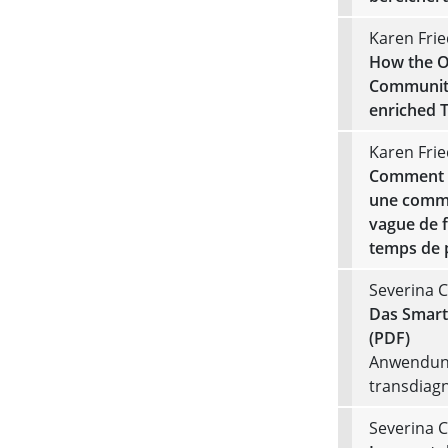
Karen Frie
How the O
Community
enriched 
Karen Frie
Comment l
une commu
vague de f
temps de 
Severina C
Das Smart
(PDF)
Anwendun
transdiag
Severina C