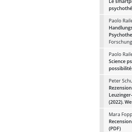
Le smartp
psychothé
Paolo Rail
Handlungs
Psychother
Forschung
Paolo Rail
Science ps
possibilité
Peter Schu
Rezension 
Leuzinger-
(2022). We
Mara Fopp
Recensione
(PDF)