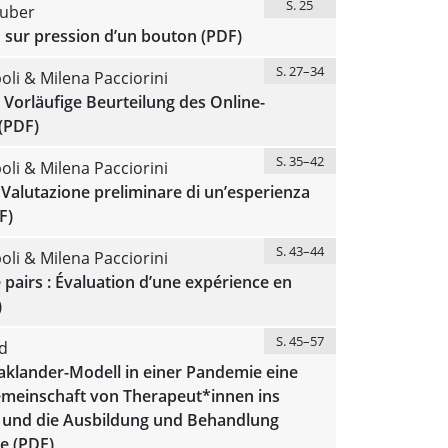
S. 25
uber
 sur pression d’un bouton (PDF)
S. 27–34
li & Milena Pacciorini
 Vorläufige Beurteilung des Online-
(PDF)
S. 35–42
li & Milena Pacciorini
 Valutazione preliminare di un’esperienza
F)
S. 43–44
li & Milena Pacciorini
 pairs : Évaluation d’une expérience en
)
S. 45–57
d
aklander-Modell in einer Pandemie eine
emeinschaft von Therapeut*innen ins
f und die Ausbildung und Behandlung
e (PDF)