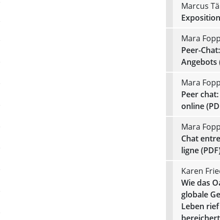
Marcus Tä
Exposition
Mara Foppo
Peer-Chat:
Angebots 
Mara Foppo
Peer chat:
online (PD
Mara Foppo
Chat entre
ligne (PDF
Karen Frie
Wie das O
globale G
Leben rie
bereichert