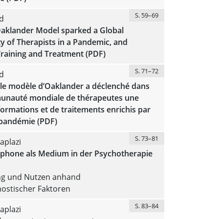
S. 59–69
d
aklander Model sparked a Global
 of Therapists in a Pandemic, and
Training and Treatment (PDF)
S. 71–72
d
e modèle d’Oaklander a déclenché dans
nauté mondiale de thérapeutes une
ormations et de traitements enrichis par
pandémie (PDF)
S. 73–81
aplazi
phone als Medium in der Psychotherapie
g und Nutzen anhand
nostischer Faktoren
S. 83–84
aplazi