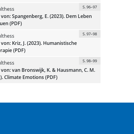
S. 96–97
lthess
 von: Spangenberg, E. (2023). Dem Leben
auen (PDF)
S. 97–98
lthess
von: Kriz, J. (2023). Humanistische
rapie (PDF)
S. 98–99
lthess
von: van Bronswijk, K. & Hausmann, C. M.
2). Climate Emotions (PDF)