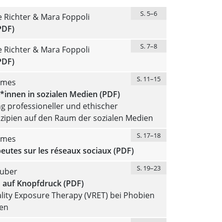
S. 5–6
 Richter & Mara Foppoli
PDF)
S. 7–8
 Richter & Mara Foppoli
PDF)
S. 11–15
imes
*innen in sozialen Medien (PDF)
 professioneller und ethischer
zipien auf den Raum der sozialen Medien
S. 17–18
imes
eutes sur les réseaux sociaux (PDF)
S. 19–23
uber
n auf Knopfdruck (PDF)
ality Exposure Therapy (VRET) bei Phobien
en