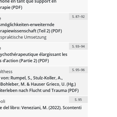
hone en tant que support en
rapie (PDF)
S. 87–92
e
möglichkeiten-erweiternde
apiewissenschaft (Teil 2) (PDF)
spraktische Umsetzung
S. 93–94
e
ychothérapeutique élargissant les
s d’action (Partie 2) (PDF)
S. 95–96
lthess
von: Rumpel, S., Stulz-Koller, A.,
Bohleber, M. & Hauser Grieco, U. (Hg.)
iterleben nach Flucht und Trauma (PDF)
S. 95
oli
 del libro: Veneziani, M. (2022). Scontenti