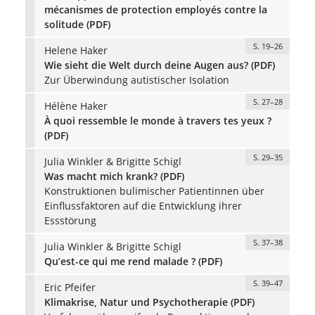
mécanismes de protection employés contre la
solitude (PDF)
S. 19–26
Helene Haker
Wie sieht die Welt durch deine Augen aus? (PDF)
Zur Überwindung autistischer Isolation
S. 27–28
Hélène Haker
À quoi ressemble le monde à travers tes yeux ?
(PDF)
S. 29–35
Julia Winkler & Brigitte Schigl
Was macht mich krank? (PDF)
Konstruktionen bulimischer Patientinnen über
Einflussfaktoren auf die Entwicklung ihrer
Essstörung
S. 37–38
Julia Winkler & Brigitte Schigl
Qu’est-ce qui me rend malade ? (PDF)
S. 39–47
Eric Pfeifer
Klimakrise, Natur und Psychotherapie (PDF)