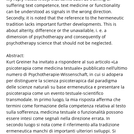
suffering text competence, text medicine or functionality
can be understood as signals in the wrong direction.
Secondly, it is noted that the reference to the hermeneutic
tradition lacks important further developments. This is
about alterity, difference or the unavailable, i. e. a
dimension of psychotherapy and consequently of
psychotherapy science that should not be neglected.
Abstract:
Kurt Greiner ha invitato a rispondere al suo articolo «La
psicoterapia come medicina testuale» pubblicato nell’ultimo
numero di Psychotherapie-Wissenschaft, in cui si adopera
per distinguere la scienza psicoterapica dal paradigma
delle scienze naturali su base ermeneutica e presentare la
psicoterapia come un evento testuale-scientifico
transmodale. In primo luogo, la mia risposta afferma che
termini come formazione della competenza relativa al testo
sulla sofferenza, medicina testuale o funzionalità possono
essere intesi come segnali nella direzione errata. In
secondo luogo si nota come il riferimento alla tradizione
ermeneutica manchi di importanti ulteriori sviluppi. Si