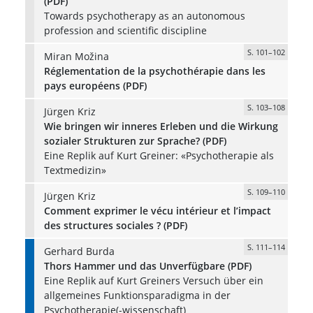
(PDF)
Towards psychotherapy as an autonomous
profession and scientific discipline
S. 101–102
Miran Možina
Réglementation de la psychothérapie dans les
pays européens (PDF)
S. 103–108
Jürgen Kriz
Wie bringen wir inneres Erleben und die Wirkung
sozialer Strukturen zur Sprache? (PDF)
Eine Replik auf Kurt Greiner: «Psychotherapie als
Textmedizin»
S. 109–110
Jürgen Kriz
Comment exprimer le vécu intérieur et l’impact
des structures sociales ? (PDF)
S. 111–114
Gerhard Burda
Thors Hammer und das Unverfügbare (PDF)
Eine Replik auf Kurt Greiners Versuch über ein
allgemeines Funktionsparadigma in der
Psychotherapie(-wissenschaft)