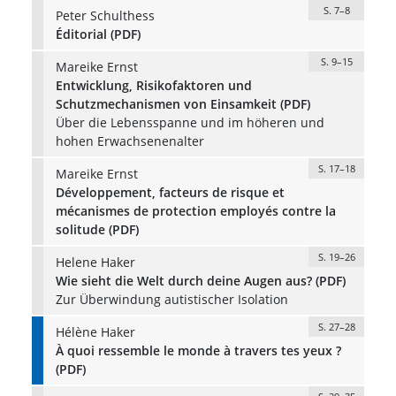
S. 7–8
Peter Schulthess
Éditorial (PDF)
S. 9–15
Mareike Ernst
Entwicklung, Risikofaktoren und
Schutzmechanismen von Einsamkeit (PDF)
Über die Lebensspanne und im höheren und
hohen Erwachsenenalter
S. 17–18
Mareike Ernst
Développement, facteurs de risque et
mécanismes de protection employés contre la
solitude (PDF)
S. 19–26
Helene Haker
Wie sieht die Welt durch deine Augen aus? (PDF)
Zur Überwindung autistischer Isolation
S. 27–28
Hélène Haker
À quoi ressemble le monde à travers tes yeux ?
(PDF)