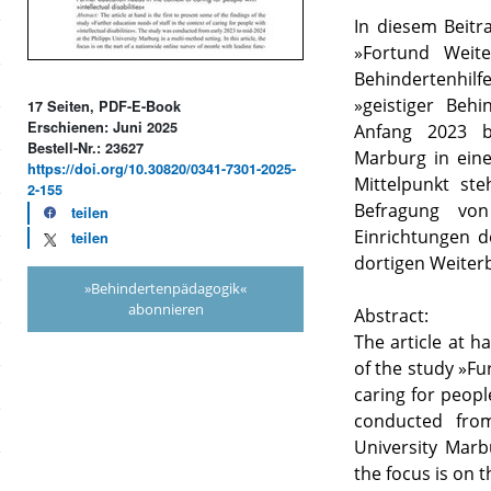
In diesem Beitr
»Fortund Weite
Behindertenhilf
»geistiger Beh
17 Seiten, PDF-E-Book
Erschienen: Juni 2025
Anfang 2023 bi
Bestell-Nr.: 23627
Marburg in ein
https://doi.org/10.30820/0341-7301-2025-
Mittelpunkt ste
2-155
Befragung von
teilen
Einrichtungen de
teilen
dortigen Weiter
»Behindertenpädagogik«
abonnieren
Abstract:
The article at h
of the study »Fu
caring for people
conducted fro
University Marbu
the focus is on 