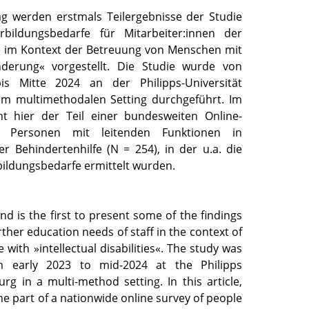
ag werden erstmals Teilergebnisse der Studie
rbildungsbedarfe für Mitarbeiter:innen der
e im Kontext der Betreuung von Menschen mit
inderung« vorgestellt. Die Studie wurde von
s Mitte 2024 an der Philipps-Universität
em multimethodalen Setting durchgeführt. Im
ht hier der Teil einer bundesweiten Online-
 Personen mit leitenden Funktionen in
r Behindertenhilfe (N = 254), in der u.a. die
bildungsbedarfe ermittelt wurden.
and is the first to present some of the findings
rther education needs of staff in the context of
 with »intellectual disabilities«. The study was
m early 2023 to mid-2024 at the Philipps
rg in a multi-method setting. In this article,
the part of a nationwide online survey of people