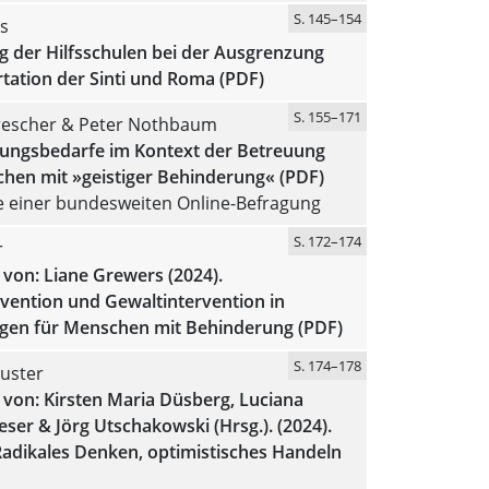
S. 145–154
s
g der Hilfsschulen bei der Ausgrenzung
tation der Sinti und Roma (PDF)
S. 155–171
rescher & Peter Nothbaum
dungsbedarfe im Kontext der Betreuung
hen mit »geistiger Behinderung« (PDF)
e einer bundesweiten Online-Befragung
S. 172–174
r
von: Liane Grewers (2024).
vention und Gewaltintervention in
ngen für Menschen mit Behinderung (PDF)
S. 174–178
uster
von: Kirsten Maria Düsberg, Luciana
ser & Jörg Utschakowski (Hrsg.). (2024).
Radikales Denken, optimistisches Handeln