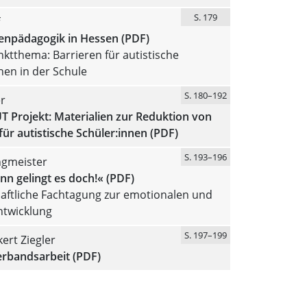
S. 179
enpädagogik in Hessen (PDF)
tthema: Barrieren für autistische
nen in der Schule
S. 180–192
r
 Projekt: Materialien zur Reduktion von
für autistische Schüler:innen (PDF)
S. 193–196
gmeister
n gelingt es doch!« (PDF)
aftliche Fachtagung zur emotionalen und
ntwicklung
S. 197–199
kert Ziegler
erbandsarbeit (PDF)