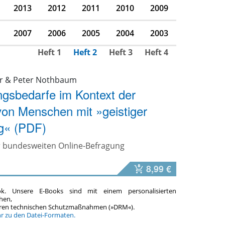
2013
2012
2011
2010
2009
2007
2006
2005
2004
2003
Heft 1
Heft 2
Heft 3
Heft 4
er & Peter Nothbaum
ngsbedarfe im Kontext der
on Menschen mit »geistiger
g« (PDF)
r bundesweiten Online-Befragung
8,99 €
ok. Unsere E-Books sind mit einem personalisierten
hen,
teren technischen Schutzmaßnahmen (»DRM«).
hr zu den Datei-Formaten.