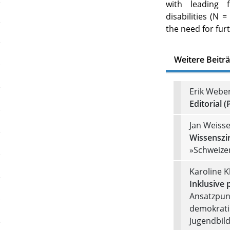
with leading f
disabilities (N 
the need for furt
Weitere Beitr
Erik Webe
Editorial (
Jan Weisse
Wissenszi
»Schweizer
Karoline 
Inklusive 
Ansatzpunk
demokratis
Jugendbil