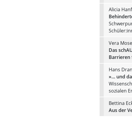
Alicia Hanf
Behindert
Schwerpunk
Schüler:in
Vera Mose
Das schAUT
Barrieren 
Hans Dran
»… und dan
Wissensch
sozialen E
Bettina Ec
Aus der V