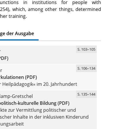
unctions in institutions for people with
= 254), which, among other things, determined
her training.
äge der Ausgabe
S. 103–105
r
PDF)
S. 106–134
r
rkulationen (PDF)
 Heilpädagogik« im 20. Jahrhundert
S. 135–144
Klamp-Gretschel
politisch-kulturelle Bildung (PDF)
te zur Vermittlung politischer und
cher Inhalte in der inklusiven Kinderund
dungsarbeit