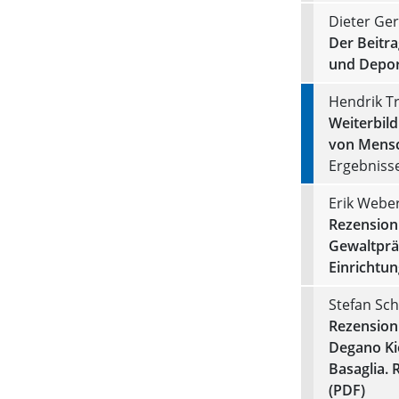
Dieter Ger
Der Beitra
und Depor
Hendrik T
Weiterbil
von Mensc
Ergebniss
Erik Webe
Rezension 
Gewaltprä
Einrichtu
Stefan Sch
Rezension 
Degano Kie
Basaglia. 
(PDF)