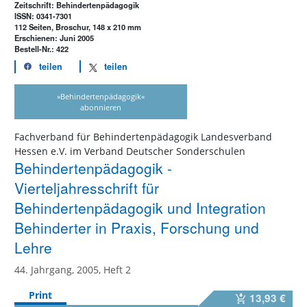
Zeitschrift: Behindertenpädagogik
ISSN: 0341-7301
112 Seiten, Broschur, 148 x 210 mm
Erschienen: Juni 2005
Bestell-Nr.: 422
teilen
teilen
»Behindertenpädagogik«
abonnieren
Fachverband für Behindertenpädagogik Landesverband
Hessen e.V. im Verband Deutscher Sonderschulen
Behindertenpädagogik -
Vierteljahresschrift für
Behindertenpädagogik und Integration
Behinderter in Praxis, Forschung und
Lehre
44. Jahrgang, 2005, Heft 2
Print
13,93 €