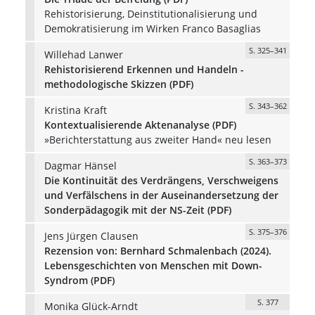
Rehistorisierung, Deinstitutionalisierung und
Demokratisierung im Wirken Franco Basaglias
S. 325–341
Willehad Lanwer
Rehistorisierend Erkennen und Handeln -
methodologische Skizzen (PDF)
S. 343–362
Kristina Kraft
Kontextualisierende Aktenanalyse (PDF)
»Berichterstattung aus zweiter Hand« neu lesen
S. 363–373
Dagmar Hänsel
Die Kontinuität des Verdrängens, Verschweigens
und Verfälschens in der Auseinandersetzung der
Sonderpädagogik mit der NS-Zeit (PDF)
S. 375–376
Jens Jürgen Clausen
Rezension von: Bernhard Schmalenbach (2024).
Lebensgeschichten von Menschen mit Down-
Syndrom (PDF)
S. 377
Monika Glück-Arndt