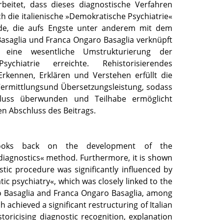
beitet, dass dieses diagnostische Verfahren
 die italienische »Demokratische Psychiatrie«
rde, die aufs Engste unter anderem mit dem
saglia und Franca Ongaro Basaglia verknüpft
eine wesentliche Umstrukturierung der
Psychiatrie erreichte. Rehistorisierendes
Erkennen, Erklären und Verstehen erfüllt die
Vermittlungsund Übersetzungsleistung, sodass
hluss überwunden und Teilhabe ermöglicht
en Abschluss des Beitrags.
 looks back on the development of the
 diagnostics« method. Furthermore, it is shown
stic procedure was significantly influenced by
tic psychiatry«, which was closely linked to the
 Basaglia and Franca Ongaro Basaglia, among
 achieved a significant restructuring of Italian
storicising diagnostic recognition, explanation