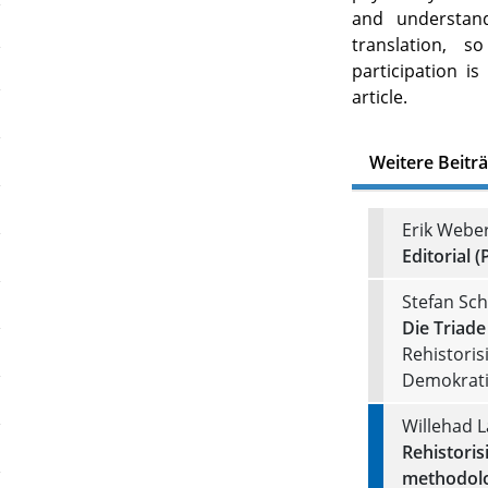
and understand
translation, 
participation i
article.
Weitere Beitr
Erik Webe
Editorial (
Stefan Sch
Die Triade
Rehistoris
Demokrati
Willehad 
Rehistori
methodolo