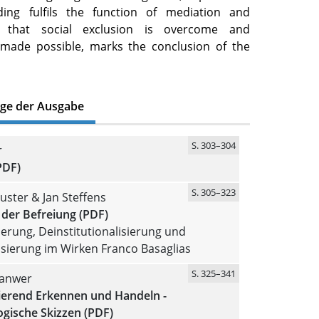
ing fulfils the function of mediation and
so that social exclusion is overcome and
s made possible, marks the conclusion of the
äge der Ausgabe
S. 303–304
r
PDF)
S. 305–323
uster & Jan Steffens
 der Befreiung (PDF)
ierung, Deinstitutionalisierung und
sierung im Wirken Franco Basaglias
S. 325–341
Lanwer
sierend Erkennen und Handeln -
gische Skizzen (PDF)