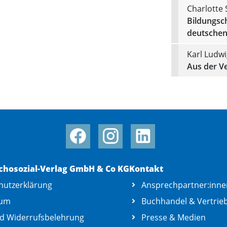
Charlotte 
Bildungsc
deutschen
Karl Ludw
Aus der V
chosozial-Verlag GmbH & Co KG
Kontakt
hutzerklärung
Ansprechpartner:inne
sum
Buchhandel & Vertrie
d Widerrufsbelehrung
Presse & Medien