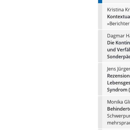
Kristina Kr
Kontextua
»Berichter
Dagmar H
Die Konti
und Verfä
Sonderpäd
Jens Jürge
Rezension
Lebensges
Syndrom 
Monika Gl
Behindert
Schwerpun
mehrsprac