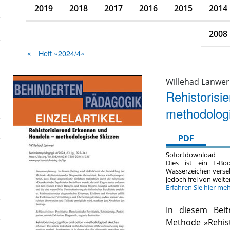
2019
2018
2017
2016
2015
2014
2008
Heft »2024/4«
Willehad Lanwer
Rehistorisi
methodolog
PDF
Sofortdownload
Dies ist ein E-Bo
Wasserzeichen verse
jedoch frei von wei
Erfahren Sie hier me
In diesem Beit
Methode »Rehist