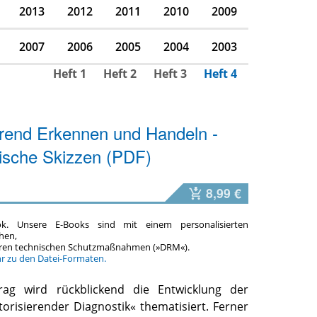
2013
2012
2011
2010
2009
2007
2006
2005
2004
2003
Heft 1
Heft 2
Heft 3
Heft 4
erend Erkennen und Handeln -
ische Skizzen (PDF)
8,99 €
ok. Unsere E-Books sind mit einem personalisierten
hen,
teren technischen Schutzmaßnahmen (»DRM«).
hr zu den Datei-Formaten.
rag wird rückblickend die Entwicklung der
orisierender Diagnostik« thematisiert. Ferner