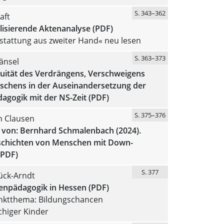
S. 343–362
aft
lisierende Aktenanalyse (PDF)
stattung aus zweiter Hand« neu lesen
S. 363–373
änsel
nuität des Verdrängens, Verschweigens
lschens in der Auseinandersetzung der
agogik mit der NS-Zeit (PDF)
S. 375–376
n Clausen
 von: Bernhard Schmalenbach (2024).
chichten von Menschen mit Down-
(PDF)
S. 377
ück-Arndt
enpädagogik in Hessen (PDF)
ktthema: Bildungschancen
higer Kinder