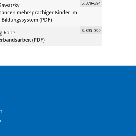
S. 378–394
Sawatzky
hancen mehrsprachiger Kinder im
 Bildungssystem (PDF)
S. 395–399
ig Rabe
erbandsarbeit (PDF)
n
b