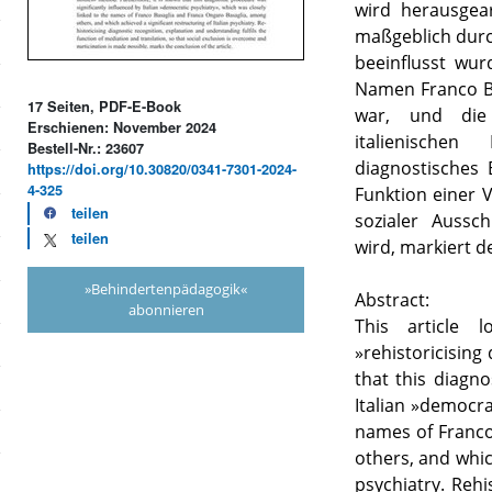
wird herausgear
maßgeblich durch
beeinflusst wu
Namen Franco Ba
17 Seiten, PDF-E-Book
war, und die 
Erschienen: November 2024
italienischen 
Bestell-Nr.: 23607
diagnostisches 
https://doi.org/10.30820/0341-7301-2024-
4-325
Funktion einer 
teilen
sozialer Aussc
teilen
wird, markiert d
»Behindertenpädagogik«
Abstract:
abonnieren
This article
»rehistoricising
that this diagno
Italian »democra
names of Franco
others, and which
psychiatry. Rehi