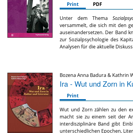
Print
PDF
Unter dem Thema
Sozialps
versammelt, die sich mit den g
auseinandersetzen. Der Band kn
zur Sozialpsychologie des Kapit
Analysen für die aktuelle Diskuss
Bozena Anna Badura
&
Kathrin 
Ira - Wut und Zorn in Ku
Print
Wut und Zorn zählen zu den exp
macht sie zu einem seit der A
interdisziplinäre Band gibt Einb
unterschiedlichen Epochen, Lite