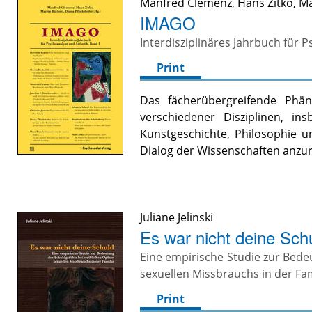
Manfred Clemenz
,
Hans Zitko
,
Ma
IMAGO
Interdisziplinäres Jahrbuch für 
Print
Das fächerübergreifende Phän
verschiedener Disziplinen, ins
Kunstgeschichte, Philosophie un
Dialog der Wissenschaften anzur
Juliane Jelinski
Es war nicht deine Sch
Eine empirische Studie zur Bede
sexuellen Missbrauchs in der Fam
Print