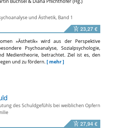
rtin Büchsel
&
Diana Pflichthofer
Psychoanalyse und Ästhetik, Band 1
23,27 €
omen »Ästhetik« wird aus der Perspektive
besondere Psychoanalyse, Sozialpsychologie,
d Medientheorie, betrachtet. Ziel ist es, den
egen und zu fördern.
[ mehr ]
uld
utung des Schuldgefühls bei weiblichen Opfern
ilie
27,94 €