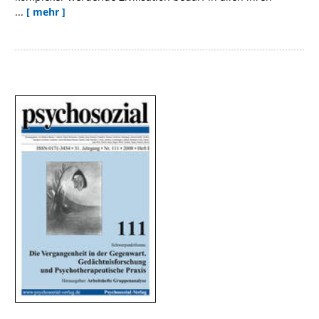
...
[ mehr ]