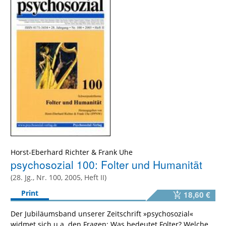
Horst-Eberhard Richter
&
Frank Uhe
psychosozial 100: Folter und Humanität
(28. Jg., Nr. 100, 2005, Heft II)
Print
18,60 €
Der Jubiläumsband unserer Zeitschrift
»
psychosozial
«
widmet sich u.a. den Fragen: Was bedeutet Folter? Welche