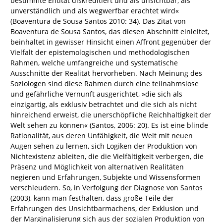
bestimmte Entität diskreditiert und als unsichtbar, als
unverständlich und als wegwerfbar erachtet wird«
(Boaventura de Sousa Santos 2010: 34). Das Zitat von
Boaventura de Sousa Santos, das diesen Abschnitt einleitet,
beinhaltet in gewisser Hinsicht einen Affront gegenüber der
Vielfalt der epistemologischen und methodologischen
Rahmen, welche umfangreiche und systematische
Ausschnitte der Realität hervorheben. Nach Meinung des
Soziologen sind diese Rahmen durch eine teilnahmslose
und gefährliche Vernunft ausgerichtet, »die sich als
einzigartig, als exklusiv betrachtet und die sich als nicht
hinreichend erweist, die unerschöpfliche Reichhaltigkeit der
Welt sehen zu können« (Santos, 2006: 20). Es ist eine blinde
Rationalität, aus deren Unfähigkeit, die Welt mit neuen
Augen sehen zu lernen, sich Logiken der Produktion von
Nichtexistenz ableiten, die die Vielfältigkeit verbergen, die
Präsenz und Möglichkeit von alternativen Realitäten
negieren und Erfahrungen, Subjekte und Wissensformen
verschleudern. So, in Verfolgung der Diagnose von Santos
(2003), kann man festhalten, dass große Teile der
Erfahrungen des Unsichtbarmachens, der Exklusion und
der Marginalisierung sich aus der sozialen Produktion von