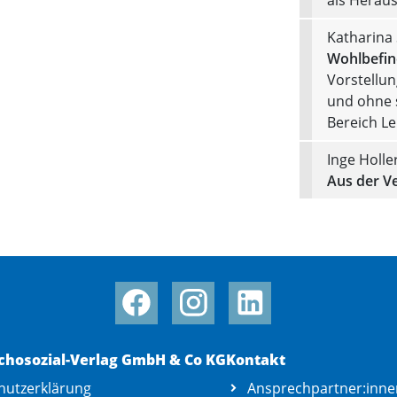
Katharina
Wohlbefin
Vorstellu
und ohne 
Bereich L
Inge Holler
Aus der V
chosozial-Verlag GmbH & Co KG
Kontakt
hutzerklärung
Ansprechpartner:inne