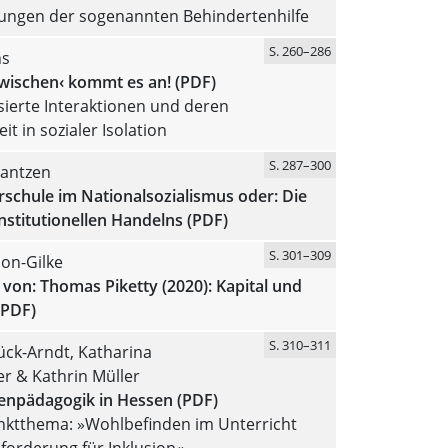
tungen der sogenannten Behindertenhilfe
S. 260–286
ns
Zwischen‹ kommt es an! (PDF)
ierte Interaktionen und deren
t in sozialer Isolation
S. 287–300
Jantzen
schule im Nationalsozialismus oder: Die
institutionellen Handelns (PDF)
S. 301–309
on-Gilke
von: Thomas Piketty (2020): Kapital und
(PDF)
S. 310–311
ück-Arndt, Katharina
r & Kathrin Müller
enpädagogik in Hessen (PDF)
ktthema: »Wohlbefinden im Unterricht
forderung für Inklusion«