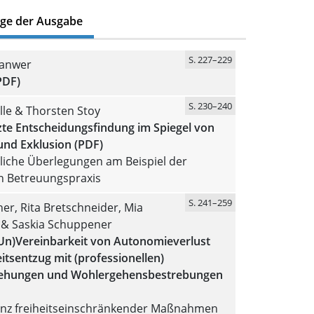
äge der Ausgabe
S. 227–229
Lanwer
PDF)
S. 230–240
olle & Thorsten Stoy
zte Entscheidungsfindung im Spiegel von
und Exklusion (PDF)
liche Überlegungen am Beispiel der
en Betreuungspraxis
S. 241–259
ner, Rita Bretschneider, Mia
 & Saskia Schuppener
(Un)Vereinbarkeit von Autonomieverlust
itsentzug mit (professionellen)
ehungen und Wohlergehensbestrebungen
anz freiheitseinschränkender Maßnahmen