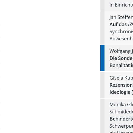
in Einrich
Jan Steffe
Auf das ›
Synchronis
Abwesenhei
Wolfgang 
Die Sonder
Banalität 
Gisela Kub
Rezension 
Ideologie 
Monika Gl
Schmidede
Behindert
Schwerpun
als Heraus