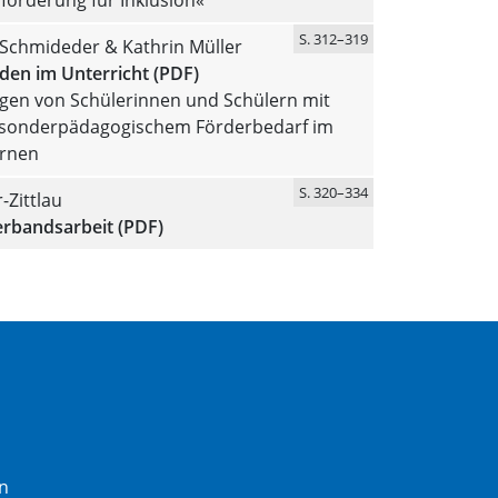
S. 312–319
 Schmideder & Kathrin Müller
den im Unterricht (PDF)
ngen von Schülerinnen und Schülern mit
sonderpädagogischem Förderbedarf im
ernen
S. 320–334
-Zittlau
erbandsarbeit (PDF)
n