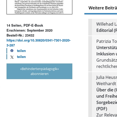
Weitere Beitr
Willehad 
14 Seiten, PDF-E-Book
Editorial (
Erschienen: September 2020
Bestell-Nr.: 23432
https://doi.org/10.30820/0341-7301-2020-
Patrizia T
3-287
Unterstüt
teilen
Inklusion 
teilen
Grundsätz
rechtlich
»Behindertenpädagogik«
abonnieren
Julia Heus
Weithardt
Über die 
und Freihe
Sorgebezi
(PDF)
Zur Relev