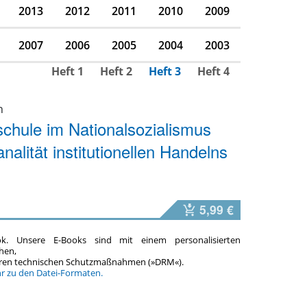
2013
2012
2011
2010
2009
2007
2006
2005
2004
2003
Heft 1
Heft 2
Heft 3
Heft 4
n
chule im Nationalsozialismus
nalität institutionellen Handelns
5,99 €
ok. Unsere E-Books sind mit einem personalisierten
hen,
teren technischen Schutzmaßnahmen (»DRM«).
hr zu den Datei-Formaten.