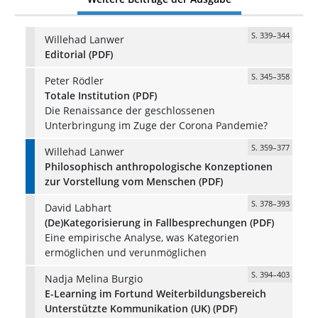
S. 339–344
Willehad Lanwer
Editorial (PDF)
S. 345–358
Peter Rödler
Totale Institution (PDF)
Die Renaissance der geschlossenen
Unterbringung im Zuge der Corona Pandemie?
S. 359–377
Willehad Lanwer
Philosophisch anthropologische Konzeptionen
zur Vorstellung vom Menschen (PDF)
S. 378–393
David Labhart
(De)Kategorisierung in Fallbesprechungen (PDF)
Eine empirische Analyse, was Kategorien
ermöglichen und verunmöglichen
S. 394–403
Nadja Melina Burgio
E-Learning im Fortund Weiterbildungsbereich
Unterstützte Kommunikation (UK) (PDF)