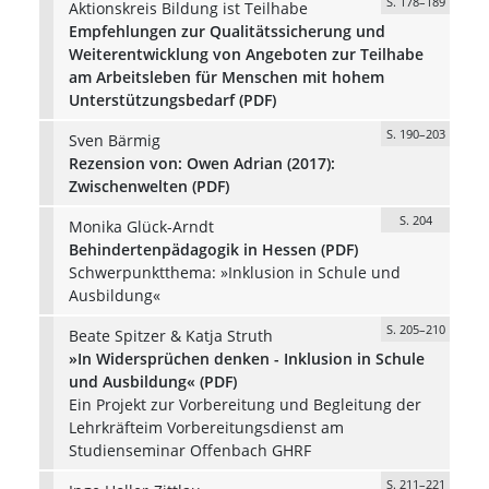
S. 178–189
Aktionskreis Bildung ist Teilhabe
Empfehlungen zur Qualitätssicherung und
Weiterentwicklung von Angeboten zur Teilhabe
am Arbeitsleben für Menschen mit hohem
Unterstützungsbedarf (PDF)
S. 190–203
Sven Bärmig
Rezension von: Owen Adrian (2017):
Zwischenwelten (PDF)
S. 204
Monika Glück-Arndt
Behindertenpädagogik in Hessen (PDF)
Schwerpunktthema: »Inklusion in Schule und
Ausbildung«
S. 205–210
Beate Spitzer & Katja Struth
»In Widersprüchen denken - Inklusion in Schule
und Ausbildung« (PDF)
Ein Projekt zur Vorbereitung und Begleitung der
Lehrkräfteim Vorbereitungsdienst am
Studienseminar Offenbach GHRF
S. 211–221