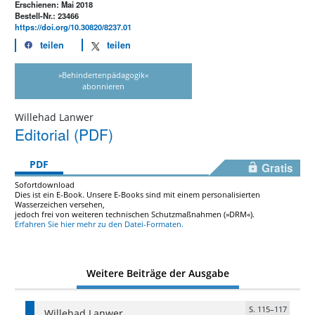
Erschienen: Mai 2018
Bestell-Nr.: 23466
https://doi.org/10.30820/8237.01
teilen
teilen
»Behindertenpädagogik«
abonnieren
Willehad Lanwer
Editorial (PDF)
PDF
Gratis
Sofortdownload
Dies ist ein E-Book. Unsere E-Books sind mit einem personalisierten
Wasserzeichen versehen,
jedoch frei von weiteren technischen Schutzmaßnahmen (»DRM«).
Erfahren Sie hier mehr zu den Datei-Formaten.
Weitere Beiträge der Ausgabe
S. 115–117
Willehad Lanwer