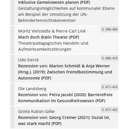
Inklusive Gemeinwesen planen (PDF)
Gestaltungsmöglichkeiten auf kommunaler Ebene
am Beispiel der Umsetzung der UN-
Behindertenrechtskonvention
S. 399–405
Moritz Vielstädte & Pierre-Carl Link
Mach doch (k)ein Theater (PDF)
Theaterpädagogisches Handeln und
Aufmerksamkeitsstörungen
S. 406–410
Udo Sierck
Rezension von: Marion Schmidt & Anja Werner
(Hrsg.). (2019): Zwischen Fremdbestimmung und
Autonomie (PDF)
S. 411–416
Ole Landsberg
Rezension von: Petra Jacobi (2020): Barrierefreie
Kommunikation im Gesundheitswesen (PDF)
S. 417–422
Gisela Kubon-Gilke
Rezension von: Georg Cremer (2021): Sozial ist,
was stark macht (PDF)