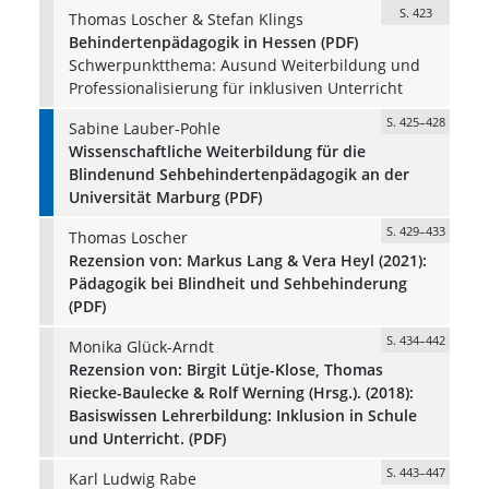
S. 423
Thomas Loscher & Stefan Klings
Behindertenpädagogik in Hessen (PDF)
Schwerpunktthema: Ausund Weiterbildung und
Professionalisierung für inklusiven Unterricht
S. 425–428
Sabine Lauber-Pohle
Wissenschaftliche Weiterbildung für die
Blindenund Sehbehindertenpädagogik an der
Universität Marburg (PDF)
S. 429–433
Thomas Loscher
Rezension von: Markus Lang & Vera Heyl (2021):
Pädagogik bei Blindheit und Sehbehinderung
(PDF)
S. 434–442
Monika Glück-Arndt
Rezension von: Birgit Lütje-Klose, Thomas
Riecke-Baulecke & Rolf Werning (Hrsg.). (2018):
Basiswissen Lehrerbildung: Inklusion in Schule
und Unterricht. (PDF)
S. 443–447
Karl Ludwig Rabe