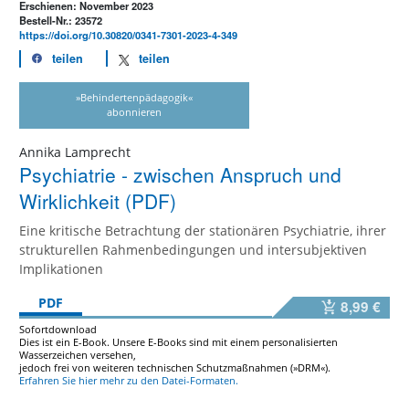
Erschienen: November 2023
Bestell-Nr.: 23572
https://doi.org/10.30820/0341-7301-2023-4-349
teilen
teilen
»Behindertenpädagogik«
abonnieren
Annika Lamprecht
Psychiatrie - zwischen Anspruch und
Wirklichkeit (PDF)
Eine kritische Betrachtung der stationären Psychiatrie, ihrer
strukturellen Rahmenbedingungen und intersubjektiven
Implikationen
PDF
8,99 €
Sofortdownload
Dies ist ein E-Book. Unsere E-Books sind mit einem personalisierten
Wasserzeichen versehen,
jedoch frei von weiteren technischen Schutzmaßnahmen (»DRM«).
Erfahren Sie hier mehr zu den Datei-Formaten.