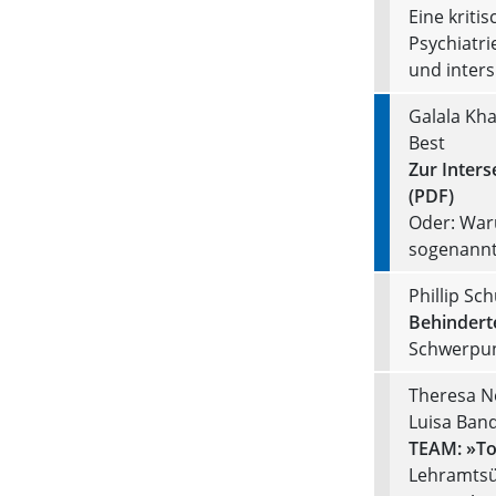
Eine kriti
Psychiatri
und inters
Galala Kha
Best
Zur Inter
(PDF)
Oder: Waru
sogenannt
Phillip Sch
Behindert
Schwerpun
Theresa N
Luisa Band
TEAM: »Tol
Lehramtsü