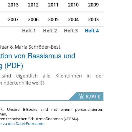
2013
2012
2011
2010
2009
2007
2006
2005
2004
2003
Heft 1
Heft 2
Heft 3
Heft 4
afear & Maria Schröder-Best
ktion von Rassismus und
g (PDF)
ind eigentlich alle Klient:innen in der
indertenhilfe weiß?
8,99 €
ok. Unsere E-Books sind mit einem personalisierten
hen,
teren technischen Schutzmaßnahmen (»DRM«).
hr zu den Datei-Formaten.