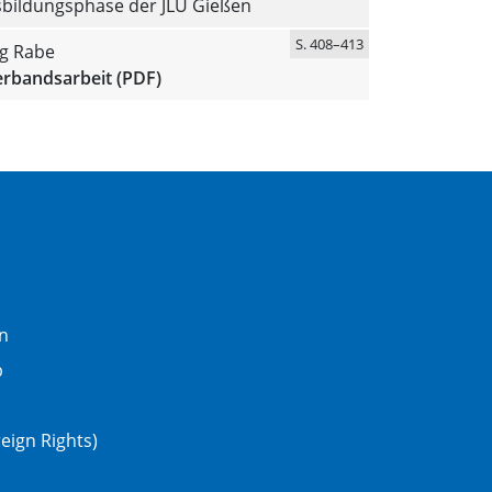
sbildungsphase der JLU Gießen
S. 408–413
ig Rabe
erbandsarbeit (PDF)
n
b
eign Rights)