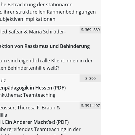
sche Betrachtung der stationären
e, ihrer strukturellen Rahmenbedingungen
ubjektiven Implikationen
S. 369–389
led Safear & Maria Schröder-
sektion von Rassismus und Behinderung
m sind eigentlich alle Klient:innen in der
en Behindertenhilfe weiß?
S. 390
ulz
enpädagogik in Hessen (PDF)
ktthema: Teamteaching
S. 391–407
eusser, Theresa F. Braun &
illa
l, Ein Anderer Macht’s«! (PDF)
bergreifendes Teamteaching in der