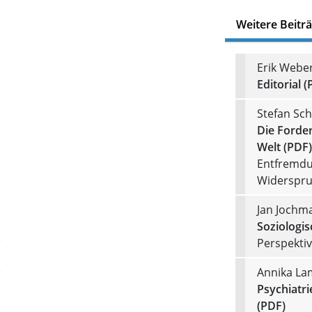
Weitere Beitr
Erik Webe
Editorial (
Stefan Sch
Die Forder
Welt (PDF)
Entfremdu
Widerspru
Jan Jochma
Soziologi
Perspektiv
Annika La
Psychiatri
(PDF)