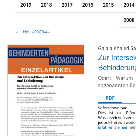
2019
2018
2017
2016
2015
2014
2008
Heft »2023/4«
Galala Khaled S
Zur Interse
Behinderun
Oder: Warum s
sogenannten Beh
PDF
Sofortdownload
Dies ist ein E-Bo
Wasserzeichen verse
jedoch frei von wei
Erfahren Sie hier me