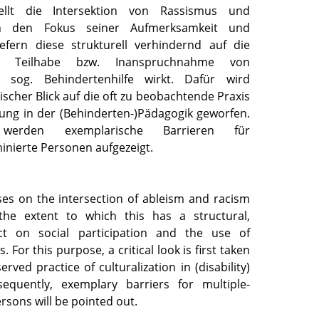
tellt die Intersektion von Rassismus und
n den Fokus seiner Aufmerksamkeit und
efern diese strukturell verhindernd auf die
iche Teilhabe bzw. Inanspruchnahme von
 sog. Behindertenhilfe wirkt. Dafür wird
tischer Blick auf die oft zu beobachtende Praxis
rung in der (Behinderten-)Pädagogik geworfen.
 werden exemplarische Barrieren für
inierte Personen aufgezeigt.
ses on the intersection of ableism and racism
he extent to which this has a structural,
ect on social participation and the use of
s. For this purpose, a critical look is first taken
rved practice of culturalization in (disability)
sequently, exemplary barriers for multiple-
rsons will be pointed out.