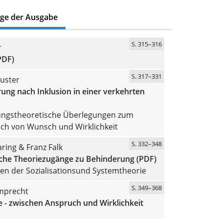
äge der Ausgabe
S. 315–316
r
PDF)
S. 317–331
uster
ung nach Inklusion in einer verkehrten
ngstheoretische Überlegungen zum
ch von Wunsch und Wirklichkeit
S. 332–348
ring & Franz Falk
sche Theoriezugänge zu Behinderung (PDF)
en der Sozialisationsund Systemtheorie
S. 349–368
mprecht
e - zwischen Anspruch und Wirklichkeit