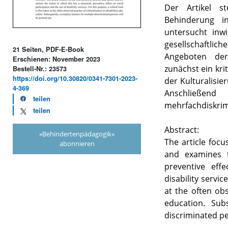
Der Artikel s
Behinderung i
untersucht inwi
gesellschaftl
21 Seiten, PDF-E-Book
Angeboten der
Erschienen: November 2023
zunächst ein kri
Bestell-Nr.: 23573
https://doi.org/10.30820/0341-7301-2023-
der Kulturalisie
4-369
Anschließend
teilen
mehrfachdiskrim
teilen
Abstract:
»Behindertenpädagogik«
The article focu
abonnieren
and examines t
preventive eff
disability service
at the often obse
education. Sub
discriminated pe