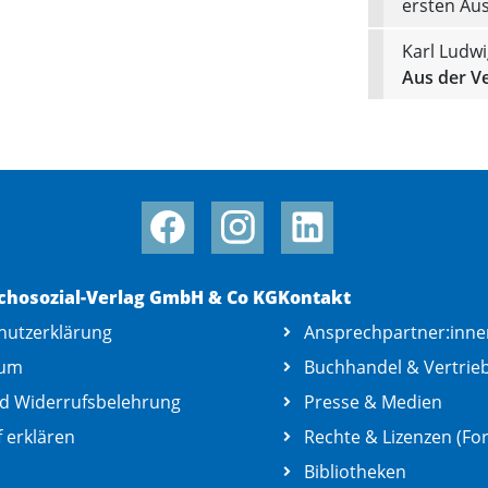
ersten Au
Karl Ludw
Aus der V
chosozial-Verlag GmbH & Co KG
Kontakt
hutzerklärung
Ansprechpartner:inne
sum
Buchhandel & Vertrie
d Widerrufsbelehrung
Presse & Medien
 erklären
Rechte & Lizenzen (For
Bibliotheken