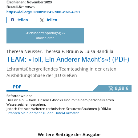
Erschienen: November 2023
Bestell-Nr.: 23575
https://doi.org/10.30820/0341-7301-2023-4-391
teilen
teilen
»Behindertenpädagogik«
abonnieren
Theresa Neusser, Theresa F. Braun & Luisa Bandilla
TEAM: »Toll, Ein Anderer Macht’s«! (PDF)
Lehramtsübergreifendes Teamteaching in der ersten
Ausbildungsphase der JLU Gießen
PDF
8,99 €
Sofortdownload
Dies ist ein E-Book. Unsere E-Books sind mit einem personalisierten
Wasserzeichen versehen,
jedoch frei von weiteren technischen Schutzmaßnahmen (»DRM«).
Erfahren Sie hier mehr zu den Datei-Formaten.
Weitere Beiträge der Ausgabe