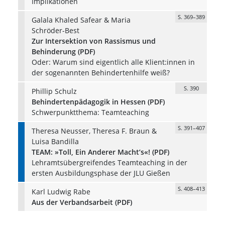
Implikationen
S. 369–389
Galala Khaled Safear & Maria
Schröder-Best
Zur Intersektion von Rassismus und
Behinderung (PDF)
Oder: Warum sind eigentlich alle Klient:innen in
der sogenannten Behindertenhilfe weiß?
S. 390
Phillip Schulz
Behindertenpädagogik in Hessen (PDF)
Schwerpunktthema: Teamteaching
S. 391–407
Theresa Neusser, Theresa F. Braun &
Luisa Bandilla
TEAM: »Toll, Ein Anderer Macht’s«! (PDF)
Lehramtsübergreifendes Teamteaching in der
ersten Ausbildungsphase der JLU Gießen
S. 408–413
Karl Ludwig Rabe
Aus der Verbandsarbeit (PDF)