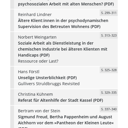
psychosozialen Arbeit mit alten Menschen? (PDF)
S. 299–311
Reinhard Lindner
Ältere Klient:innen in der psychodynamischen
Supervision des Betreuten Wohnens (PDF)
S. 313–323
Norbert Weingarten
Soziale Arbeit als Dienstleistung in der
chemischen Industrie bei älteren Klienten mit
Handicaps (PDF)
Ressource oder Last?
S. 325–328
Hans Förstl
Unselige Unsterblichkeit (PDF)
Gullivers Struldbruggs Revisited
S. 329–335
Christina Kühnem
Referat für Altenhilfe der Stadt Kassel (PDF)
S. 337–340
Bertram von der Stein
Sigmund Freud, Bertha Pappenheim und August
Aichhorn vor dem »Pantheon der Kleinen Leute«