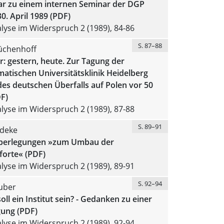
 zu einem internen Seminar der DGP
30. April 1989 (PDF)
yse im Widerspruch 2 (1989), 84-86
S. 87–88
üchenhoff
r: gestern, heute. Zur Tagung der
atischen Universitätsklinik Heidelberg
des deutschen Überfalls auf Polen vor 50
F)
yse im Widerspruch 2 (1989), 87-88
S. 89–91
deke
berlegungen »zum Umbau der
forte« (PDF)
yse im Widerspruch 2 (1989), 89-91
S. 92–94
uber
oll ein Institut sein? - Gedanken zu einer
ung (PDF)
yse im Widerspruch 2 (1989), 92-94