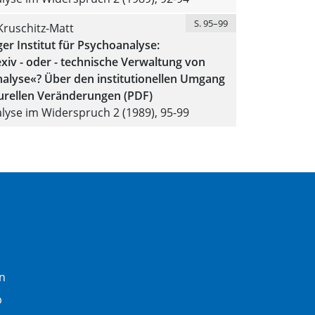
S. 95–99
Kruschitz-Matt
er Institut für Psychoanalyse:
exiv - oder - technische Verwaltung von
alyse«? Über den institutionellen Umgang
turellen Veränderungen (PDF)
yse im Widerspruch 2 (1989), 95-99
n
b