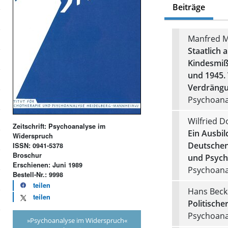
Beiträge
Manfred M
Staatlich 
Kindesmiß
und 1945. 
Verdrängu
Psychoanal
Wilfried D
Zeitschrift: Psychoanalyse im
Ein Ausbi
Widerspruch
Deutschen
ISSN: 0941-5378
Broschur
und Psych
Erschienen: Juni 1989
Psychoanal
Bestell-Nr.: 9998
teilen
Hans Beck
teilen
Politisch
Psychoanal
»Psychoanalyse im Widerspruch«