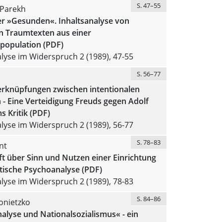
S. 47–55
 Parekh
r »Gesunden«. Inhaltsanalyse von
n Traumtexten aus einer
population (PDF)
yse im Widerspruch 2 (1989), 47-55
S. 56–77
erknüpfungen zwischen intentionalen
- Eine Verteidigung Freuds gegen Adolf
 Kritik (PDF)
yse im Widerspruch 2 (1989), 56-77
S. 78–83
nt
t über Sinn und Nutzen einer Einrichtung
tische Psychoanalyse (PDF)
yse im Widerspruch 2 (1989), 78-83
S. 84–86
onietzko
alyse und Nationalsozialismus« - ein