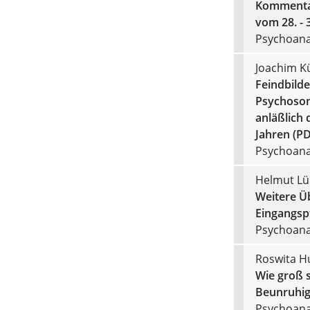
Kommentar
vom 28. - 
Psychoanal
Joachim K
Feindbilde
Psychosom
anläßlich 
Jahren (PD
Psychoanal
Helmut Lü
Weitere Ü
Eingangsp
Psychoanal
Roswita H
Wie groß s
Beunruhig
Psychoanal