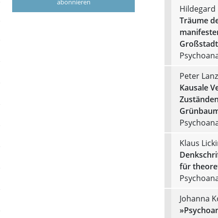
abonnieren
Hildegard
Träume de
manifeste
Großstadt
Psychoanal
Peter Lanz
Kausale V
Zuständen 
Grünbaums
Psychoanal
Klaus Licki
Denkschrif
für theore
Psychoanal
Johanna K
»Psychoan