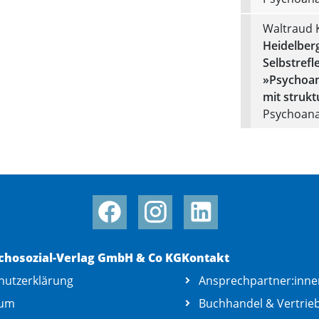
Waltraud 
Heidelberg
Selbstrefl
»Psychoan
mit struk
Psychoanal
chosozial-Verlag GmbH & Co KG
Kontakt
hutzerklärung
Ansprechpartner:inne
sum
Buchhandel & Vertrie