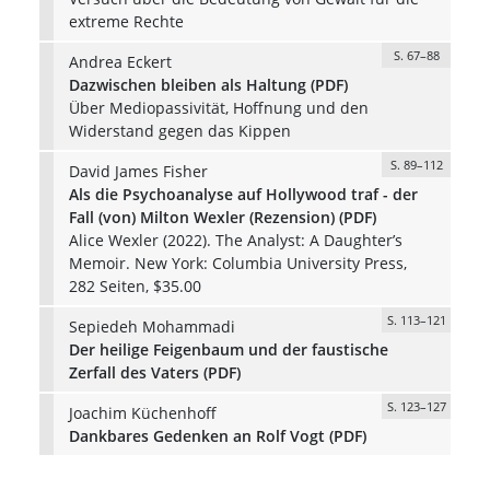
extreme Rechte
S. 67–88
Andrea Eckert
Dazwischen bleiben als Haltung (PDF)
Über Mediopassivität, Hoffnung und den
Widerstand gegen das Kippen
S. 89–112
David James Fisher
Als die Psychoanalyse auf Hollywood traf - der
Fall (von) Milton Wexler (Rezension) (PDF)
Alice Wexler (2022). The Analyst: A Daughter’s
Memoir. New York: Columbia University Press,
282 Seiten, $35.00
S. 113–121
Sepiedeh Mohammadi
Der heilige Feigenbaum und der faustische
Zerfall des Vaters (PDF)
S. 123–127
Joachim Küchenhoff
Dankbares Gedenken an Rolf Vogt (PDF)