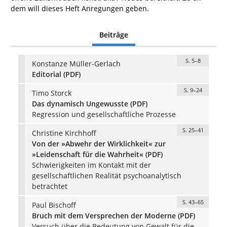
dem will dieses Heft Anregungen geben.
Beiträge
S. 5–8
Konstanze Müller-Gerlach
Editorial (PDF)
S. 9–24
Timo Storck
Das dynamisch Ungewusste (PDF)
Regression und gesellschaftliche Prozesse
S. 25–41
Christine Kirchhoff
Von der »Abwehr der Wirklichkeit« zur
»Leidenschaft für die Wahrheit« (PDF)
Schwierigkeiten im Kontakt mit der
gesellschaftlichen Realität psychoanalytisch
betrachtet
S. 43–65
Paul Bischoff
Bruch mit dem Versprechen der Moderne (PDF)
Versuch über die Bedeutung von Gewalt für die