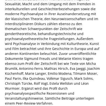
Sexualität, Macht und dem Umgang mit dem Fremden in
interkulturellen und Geschlechterbeziehungen sowie die
moderne Psychoanalyse in ihrer Auseinandersetzung mit
der klassischen Theorie, den Neurowissenschaften und im
interdisziplinären Diskurs zählen ebenso zu den
thematischen Schwerpunkten der Zeitschrift wie
gendertheoretische, behandlungstechnische und
psychoanalysetheoretische Fragestellungen. Außerdem
wird Psychoanalyse in Verbindung mit Kulturtheorie, Kunst
und Film betrachtet und ihre Geschichte in Europa und auf
anderen Kontinenten beleuchtet. Zuvor unveröffentlichte
Dokumente Sigmund Freuds und Melanie Kleins tragen
ebenso zum Profil der Zeitschrift bei wie Texte von Micha
Brumlik, Antonino Ferro, Mathias Hirsch, Eva Jaeggi, Joachim
Küchenhoff, Marie Langer, Emilio Modena, Tilmann Moser,
Paul Parin, Ilka Quindeau, Volkmar Sigusch, Mark Solms,
Christoph Türcke, Rolf Vogt, Estela Welldon und Léon
Wurmser. Ergänzt wird das Profil durch
psychoanalysespezifische Rezensionen und
Veranstaltungshinweise. Sämtliche Beiträge unterliegen
einem Peer-Review-Verfahren.