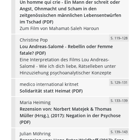
Un homme qui crie - Ein Mann der schreit oder
Angst, Ohnmacht und Scham in den
zeitgenössischen männlichen Lebensentwürfen
im Tschad (PDF)
Zum Film von Mahamat-Saleh Haroun
S. 119–128
Christine Pop
Lou Andreas-Salomé - Rebellin oder Femme
fatale? (PDF)
Eine Interpretation des Films Lou Andreas-
Salomé - Wie ich dich liebe, Rätselleben unter
Hinzuziehung psychoanalytischer Konzepte
S. 129–131
medico international kritnet
Solidarität statt Heimat (PDF)
S. 133–139
Maria Heiming
Rezension von: Norbert Matejek & Thomas
Müller (Hrsg.), (2017): Negation in der Psychose
(PDF)
S. 139–143
Julian Möhring