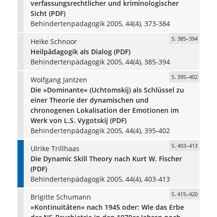
verfassungsrechtlicher und kriminologischer
Sicht (PDF)
Behindertenpädagogik 2005, 44(4), 373-384
S. 385–394
Heike Schnoor
Heilpädagogik als Dialog (PDF)
Behindertenpädagogik 2005, 44(4), 385-394
S. 395–402
Wolfgang Jantzen
Die »Dominante« (Uchtomskij) als Schlüssel zu
einer Theorie der dynamischen und
chronogenen Lokalisation der Emotionen im
Werk von L.S. Vygotskij (PDF)
Behindertenpädagogik 2005, 44(4), 395-402
S. 403–413
Ulrike Trillhaas
Die Dynamic Skill Theory nach Kurt W. Fischer
(PDF)
Behindertenpädagogik 2005, 44(4), 403-413
S. 415–420
Brigitte Schumann
»Kontinuitäten« nach 1945 oder: Wie das Erbe