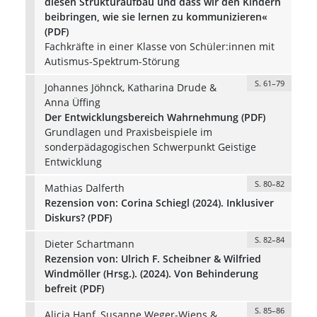
diesen Strukturaufbau und dass wir den Kindern
beibringen, wie sie lernen zu kommunizieren«
(PDF)
Fachkräfte in einer Klasse von Schüler:innen mit
Autismus-Spektrum-Störung
S. 61–79
Johannes Jöhnck, Katharina Drude &
Anna Üffing
Der Entwicklungsbereich Wahrnehmung (PDF)
Grundlagen und Praxisbeispiele im
sonderpädagogischen Schwerpunkt Geistige
Entwicklung
S. 80–82
Mathias Dalferth
Rezension von: Corina Schiegl (2024). Inklusiver
Diskurs? (PDF)
S. 82–84
Dieter Schartmann
Rezension von: Ulrich F. Scheibner & Wilfried
Windmöller (Hrsg.). (2024). Von Behinderung
befreit (PDF)
S. 85–86
Alicia Hanf, Susanne Weger-Wiens &