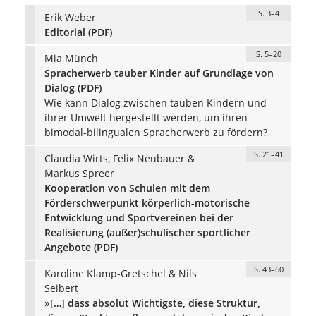
S. 3–4
Erik Weber
Editorial (PDF)
S. 5–20
Mia Münch
Spracherwerb tauber Kinder auf Grundlage von
Dialog (PDF)
Wie kann Dialog zwischen tauben Kindern und
ihrer Umwelt hergestellt werden, um ihren
bimodal-bilingualen Spracherwerb zu fördern?
S. 21–41
Claudia Wirts, Felix Neubauer &
Markus Spreer
Kooperation von Schulen mit dem
Förderschwerpunkt körperlich-motorische
Entwicklung und Sportvereinen bei der
Realisierung (außer)schulischer sportlicher
Angebote (PDF)
S. 43–60
Karoline Klamp-Gretschel & Nils
Seibert
»[…] dass absolut Wichtigste, diese Struktur,