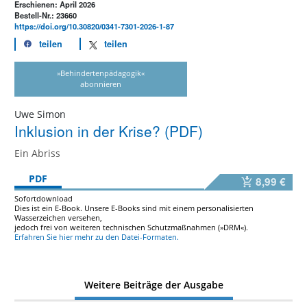
Erschienen: April 2026
Bestell-Nr.: 23660
https://doi.org/10.30820/0341-7301-2026-1-87
teilen
teilen
»Behindertenpädagogik«
abonnieren
Uwe Simon
Inklusion in der Krise? (PDF)
Ein Abriss
PDF
8,99 €
Sofortdownload
Dies ist ein E-Book. Unsere E-Books sind mit einem personalisierten
Wasserzeichen versehen,
jedoch frei von weiteren technischen Schutzmaßnahmen (»DRM«).
Erfahren Sie hier mehr zu den Datei-Formaten.
Weitere Beiträge der Ausgabe