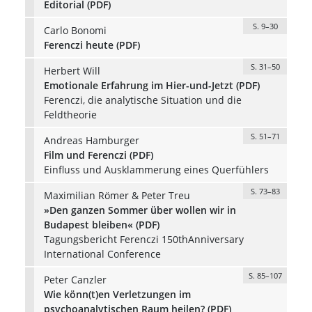
Editorial (PDF)
S. 9–30
Carlo Bonomi
Ferenczi heute (PDF)
S. 31–50
Herbert Will
Emotionale Erfahrung im Hier-und-Jetzt (PDF)
Ferenczi, die analytische Situation und die
Feldtheorie
S. 51–71
Andreas Hamburger
Film und Ferenczi (PDF)
Einfluss und Ausklammerung eines Querfühlers
S. 73–83
Maximilian Römer & Peter Treu
»Den ganzen Sommer über wollen wir in
Budapest bleiben« (PDF)
Tagungsbericht Ferenczi 150thAnniversary
International Conference
S. 85–107
Peter Canzler
Wie könn(t)en Verletzungen im
psychoanalytischen Raum heilen? (PDF)