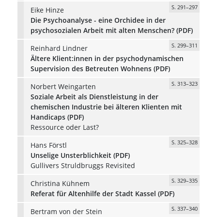
S. 291–297
Eike Hinze
Die Psychoanalyse - eine Orchidee in der
psychosozialen Arbeit mit alten Menschen? (PDF)
S. 299–311
Reinhard Lindner
Ältere Klient:innen in der psychodynamischen
Supervision des Betreuten Wohnens (PDF)
S. 313–323
Norbert Weingarten
Soziale Arbeit als Dienstleistung in der
chemischen Industrie bei älteren Klienten mit
Handicaps (PDF)
Ressource oder Last?
S. 325–328
Hans Förstl
Unselige Unsterblichkeit (PDF)
Gullivers Struldbruggs Revisited
S. 329–335
Christina Kühnem
Referat für Altenhilfe der Stadt Kassel (PDF)
S. 337–340
Bertram von der Stein