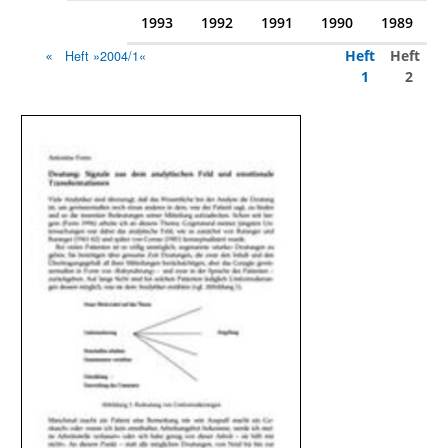
1993
1992
1991
1990
1989
Heft
Heft
Heft »2004/1«
1
2