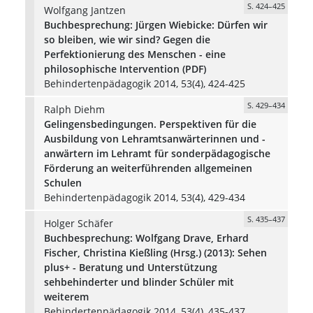
S. 424–425
Wolfgang Jantzen
Buchbesprechung: Jürgen Wiebicke: Dürfen wir
so bleiben, wie wir sind? Gegen die
Perfektionierung des Menschen - eine
philosophische Intervention (PDF)
Behindertenpädagogik 2014, 53(4), 424-425
S. 429–434
Ralph Diehm
Gelingensbedingungen. Perspektiven für die
Ausbildung von Lehramtsanwärterinnen und -
anwärtern im Lehramt für sonderpädagogische
Förderung an weiterführenden allgemeinen
Schulen
Behindertenpädagogik 2014, 53(4), 429-434
S. 435–437
Holger Schäfer
Buchbesprechung: Wolfgang Drave, Erhard
Fischer, Christina Kießling (Hrsg.) (2013): Sehen
plus+ - Beratung und Unterstützung
sehbehinderter und blinder Schüler mit
weiterem
Behindertenpädagogik 2014, 53(4), 435-437