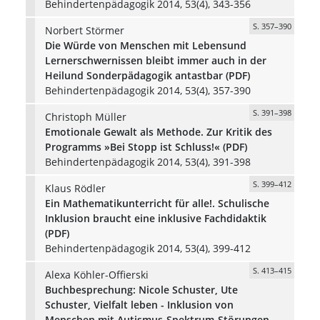
Behindertenpädagogik 2014, 53(4), 343-356
S. 357–390
Norbert Störmer
Die Würde von Menschen mit Lebensund
Lernerschwernissen bleibt immer auch in der
Heilund Sonderpädagogik antastbar (PDF)
Behindertenpädagogik 2014, 53(4), 357-390
S. 391–398
Christoph Müller
Emotionale Gewalt als Methode. Zur Kritik des
Programms »Bei Stopp ist Schluss!« (PDF)
Behindertenpädagogik 2014, 53(4), 391-398
S. 399–412
Klaus Rödler
Ein Mathematikunterricht für alle!. Schulische
Inklusion braucht eine inklusive Fachdidaktik
(PDF)
Behindertenpädagogik 2014, 53(4), 399-412
S. 413–415
Alexa Köhler-Offierski
Buchbesprechung: Nicole Schuster, Ute
Schuster, Vielfalt leben - Inklusion von
Menschen mit Autismus-Spektrum-Störungen.