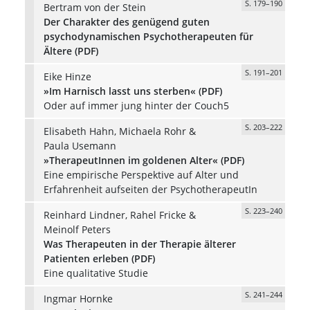
S. 179–190
Bertram von der Stein
Der Charakter des genügend guten
psychodynamischen Psychotherapeuten für
Ältere (PDF)
S. 191–201
Eike Hinze
»Im Harnisch lasst uns sterben« (PDF)
Oder auf immer jung hinter der Couch5
S. 203–222
Elisabeth Hahn, Michaela Rohr &
Paula Usemann
»TherapeutInnen im goldenen Alter« (PDF)
Eine empirische Perspektive auf Alter und
Erfahrenheit aufseiten der PsychotherapeutIn
S. 223–240
Reinhard Lindner, Rahel Fricke &
Meinolf Peters
Was Therapeuten in der Therapie älterer
Patienten erleben (PDF)
Eine qualitative Studie
S. 241–244
Ingmar Hornke