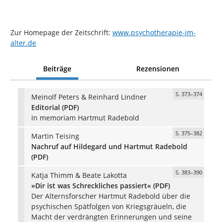
Zur Homepage der Zeitschrift:
www.psychotherapie-im-
alter.de
Beiträge
Rezensionen
S. 373–374
Meinolf Peters & Reinhard Lindner
Editorial (PDF)
In memoriam Hartmut Radebold
S. 375–382
Martin Teising
Nachruf auf Hildegard und Hartmut Radebold
(PDF)
S. 383–390
Katja Thimm & Beate Lakotta
»Dir ist was Schreckliches passiert« (PDF)
Der Alternsforscher Hartmut Radebold über die
psychischen Spätfolgen von Kriegsgräueln, die
Macht der verdrängten Erinnerungen und seine