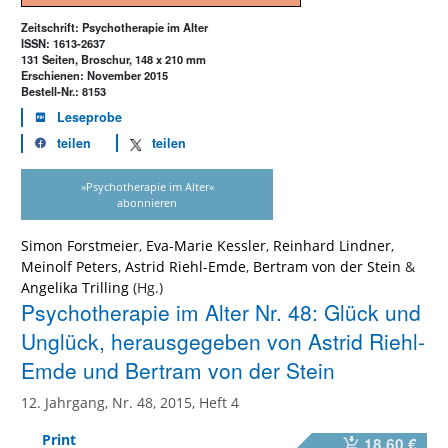
Zeitschrift: Psychotherapie im Alter
ISSN: 1613-2637
131 Seiten, Broschur, 148 x 210 mm
Erschienen: November 2015
Bestell-Nr.: 8153
Leseprobe
teilen
teilen
»Psychotherapie im Alter«
abonnieren
Simon Forstmeier
,
Eva-Marie Kessler
,
Reinhard Lindner
,
Meinolf Peters
,
Astrid Riehl-Emde
,
Bertram von der Stein
&
Angelika Trilling
Psychotherapie im Alter Nr. 48: Glück und
Unglück, herausgegeben von Astrid Riehl-
Emde und Bertram von der Stein
12. Jahrgang, Nr. 48, 2015, Heft 4
Print
18,60 €