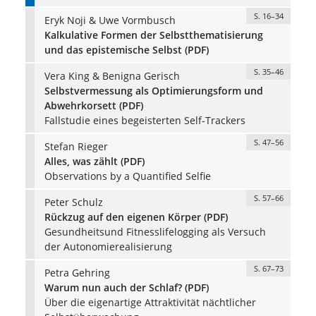
S. 16–34
Eryk Noji & Uwe Vormbusch
Kalkulative Formen der Selbstthematisierung
und das epistemische Selbst (PDF)
S. 35–46
Vera King & Benigna Gerisch
Selbstvermessung als Optimierungsform und
Abwehrkorsett (PDF)
Fallstudie eines begeisterten Self-Trackers
S. 47–56
Stefan Rieger
Alles, was zählt (PDF)
Observations by a Quantified Selfie
S. 57–66
Peter Schulz
Rückzug auf den eigenen Körper (PDF)
Gesundheitsund Fitnesslifelogging als Versuch
der Autonomierealisierung
S. 67–73
Petra Gehring
Warum nun auch der Schlaf? (PDF)
Über die eigenartige Attraktivität nächtlicher