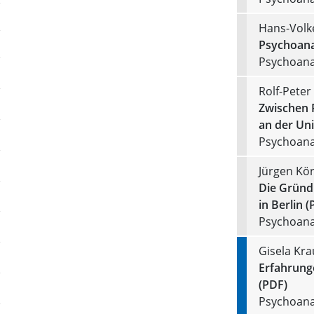
Hans-Vol
Psychoanal
Psychoanal
Rolf-Peter
Zwischen 
an der Uni
Psychoanal
Jürgen Kö
Die Gründ
in Berlin (
Psychoanal
Gisela Kra
Erfahrung
(PDF)
Psychoanal