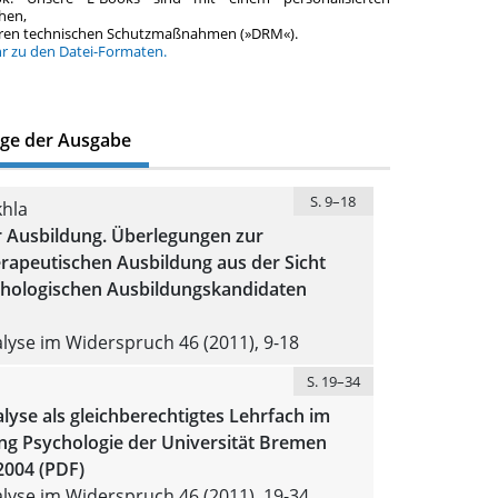
hen,
teren technischen Schutzmaßnahmen (»DRM«).
hr zu den Datei-Formaten.
äge der Ausgabe
S. 9–18
khla
 Ausbildung. Überlegungen zur
rapeutischen Ausbildung aus der Sicht
chologischen Ausbildungskandidaten
yse im Widerspruch 46 (2011), 9-18
S. 19–34
yse als gleichberechtigtes Lehrfach im
ng Psychologie der Universität Bremen
2004 (PDF)
yse im Widerspruch 46 (2011), 19-34