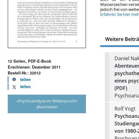
Wasserzeichen verse
jedoch frei von wei
Erfahren Sie hier me
Weitere Beitr
Daniel Na
12 Seiten, PDF-E-Book
Abenteuer
Erschienen: Dezember 2011
psychothe
Bestell-Nr.: 22012
teilen
eines psy
teilen
(PDF)
Psychoanal
»Psychoanalyse im Widerspruch«
abonnieren
Rolf Vogt
Psychoanal
Studienga
von 1980-
Psychoanal