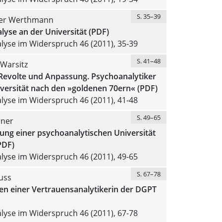
S. 35–39
ker Werthmann
yse an der Universität (PDF)
yse im Widerspruch 46 (2011), 35-39
S. 41–48
 Warsitz
Revolte und Anpassung. Psychoanalytiker
versität nach den »goldenen 70ern« (PDF)
yse im Widerspruch 46 (2011), 41-48
S. 49–65
rner
ung einer psychoanalytischen Universität
PDF)
yse im Widerspruch 46 (2011), 49-65
S. 67–78
uss
en einer Vertrauensanalytikerin der DGPT
yse im Widerspruch 46 (2011), 67-78