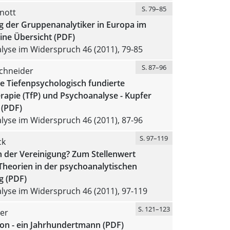
S. 79–85
nott
g der Gruppenanalytiker in Europa im
ine Übersicht (PDF)
yse im Widerspruch 46 (2011), 79-85
S. 87–96
chneider
e Tiefenpsychologisch fundierte
rapie (TfP) und Psychoanalyse - Kupfer
 (PDF)
yse im Widerspruch 46 (2011), 87-96
S. 97–119
ck
in der Vereinigung? Zum Stellenwert
 Theorien in der psychoanalytischen
g (PDF)
lyse im Widerspruch 46 (2011), 97-119
S. 121–123
er
son - ein Jahrhundertmann (PDF)