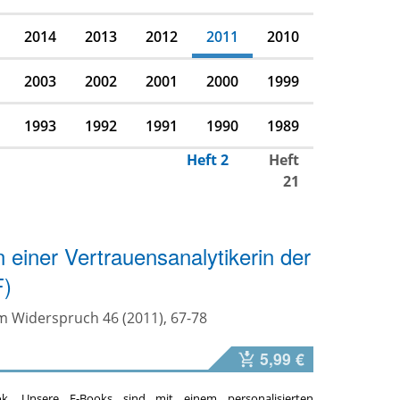
2014
2013
2012
2011
2010
2003
2002
2001
2000
1999
1993
1992
1991
1990
1989
Heft 2
Heft
21
 einer Vertrauensanalytikerin der
)
m Widerspruch 46 (2011), 67-78
5,99 €
ok. Unsere E-Books sind mit einem personalisierten