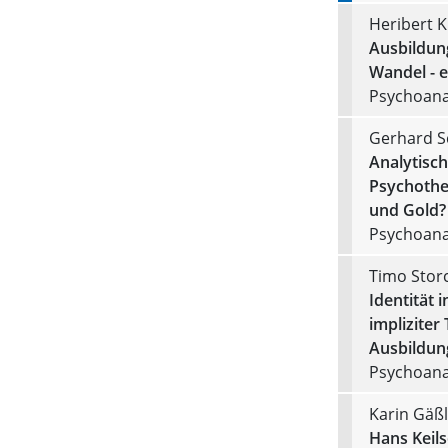
Heribert K
Ausbildun
Wandel - e
Psychoanal
Gerhard S
Analytisch
Psychothe
und Gold?
Psychoanal
Timo Stor
Identität 
impliziter
Ausbildun
Psychoana
Karin Gäßl
Hans Keil