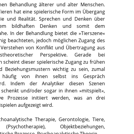
chen Behandlung älterer und alter Menschen.
Tieren hat eine spielerische Form im Übergang
sie und Realität. Sprechen und Denken über
dem bildhaften Denken und somit dem
e. In der Behandlung bietet die »Tierszene«
nig beachteten, jedoch möglichen Zugang des
 Verstehen von Konflikt und Übertragung aus
ngstheoretischer Perspektive. Gerade bei
n scheint dieser spielerische Zugang zu frühen
d Beziehungsmustern wichtig zu sein, zumal
 häufig von ihnen selbst ins Gespräch
ird. Indem der Analytiker diesen Szenen
schenkt und/oder sogar in ihnen »mitspielt«,
e Prozesse initiiert werden, was an drei
ispielen aufgezeigt wird.
choanalytische Therapie, Gerontologie, Tiere,
(Psychotherapie), Objektbeziehungen,
ische Prozesse, Psychoanalytische Theorie