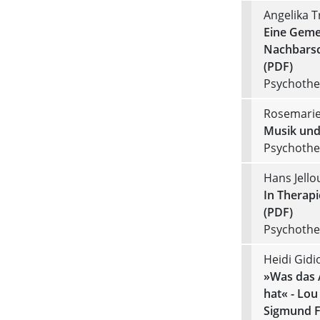
Angelika Tr
Eine Gemei
Nachbarsc
(PDF)
Psychother
Rosemarie
Musik und
Psychother
Hans Jello
In Therapi
(PDF)
Psychother
Heidi Gidi
»Was das 
hat« - Lo
Sigmund F