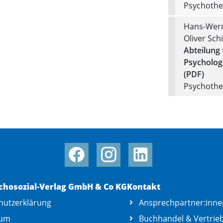
Psychother
Hans-Wern
Oliver Schi
Abteilung 
Psychologi
(PDF)
Psychother
chosozial-Verlag GmbH & Co KG
Kontakt
hutzerklärung
Ansprechpartner:inne
sum
Buchhandel & Vertrie