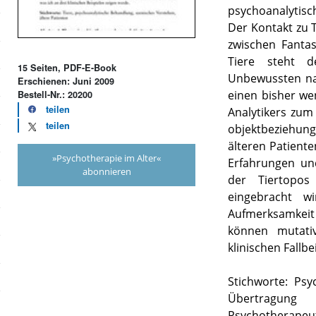
psychoanalytis
Der Kontakt zu 
zwischen Fanta
Tiere steht 
15 Seiten, PDF-E-Book
Unbewussten nah
Erschienen: Juni 2009
einen bisher we
Bestell-Nr.: 20200
teilen
Analytikers zum
teilen
objektbeziehu
älteren Patiente
»Psychotherapie im Alter«
Erfahrungen un
abonnieren
der Tiertopos
eingebracht w
Aufmerksamkeit 
können mutativ
klinischen Fallbe
Stichworte: Psy
Übertragung 
Psychotherapeut