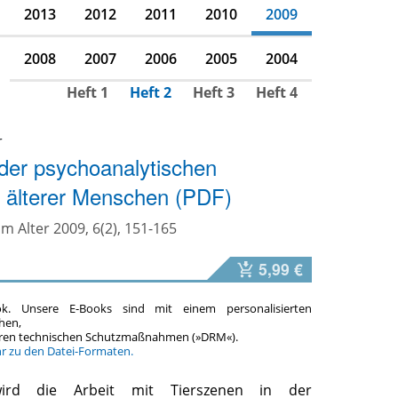
2013
2012
2011
2010
2009
2008
2007
2006
2005
2004
Heft 1
Heft 2
Heft 3
Heft 4
r
 der psychoanalytischen
 älterer Menschen (PDF)
m Alter 2009, 6(2), 151-165
5,99 €
ok. Unsere E-Books sind mit einem personalisierten
hen,
teren technischen Schutzmaßnahmen (»DRM«).
hr zu den Datei-Formaten.
wird die Arbeit mit Tierszenen in der