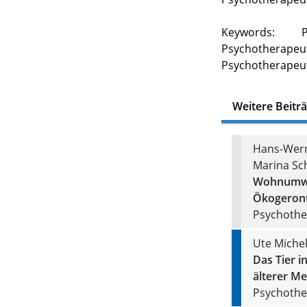
Keywords: Ps
Psychotherap
Psychotherapeut
Weitere Beitr
Hans-Wern
Marina Sc
Wohnumwel
Ökogeront
Psychother
Ute Michel
Das Tier 
älterer M
Psychother