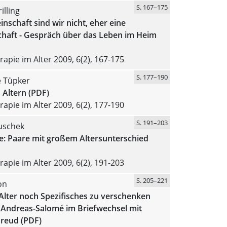
S. 167–175
illing
nschaft sind wir nicht, eher eine
haft - Gespräch über das Leben im Heim
apie im Alter 2009, 6(2), 167-175
S. 177–190
 Tüpker
 Altern (PDF)
apie im Alter 2009, 6(2), 177-190
S. 191–203
uschek
e: Paare mit großem Altersunterschied
apie im Alter 2009, 6(2), 191-203
S. 205–221
on
Alter noch Spezifisches zu verschenken
u Andreas-Salomé im Briefwechsel mit
reud (PDF)