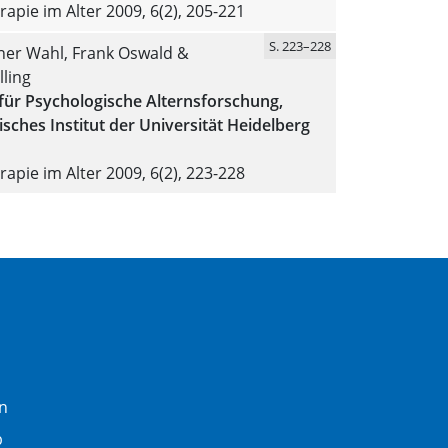
apie im Alter 2009, 6(2), 205-221
S. 223–228
er Wahl, Frank Oswald &
lling
für Psychologische Alternsforschung,
sches Institut der Universität Heidelberg
apie im Alter 2009, 6(2), 223-228
n
b