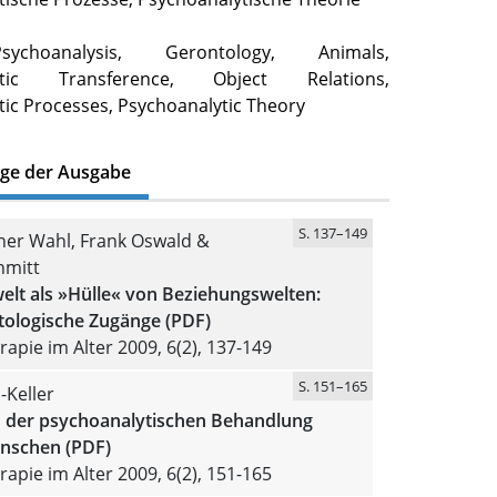
ychoanalysis, Gerontology, Animals,
eutic Transference, Object Relations,
ic Processes, Psychoanalytic Theory
äge der Ausgabe
S. 137–149
er Wahl, Frank Oswald &
hmitt
t als »Hülle« von Beziehungswelten:
ologische Zugänge (PDF)
apie im Alter 2009, 6(2), 137-149
S. 151–165
-Keller
in der psychoanalytischen Behandlung
enschen (PDF)
apie im Alter 2009, 6(2), 151-165