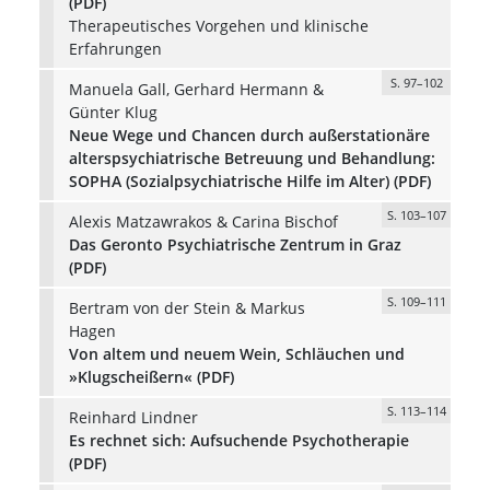
(PDF)
Therapeutisches Vorgehen und klinische
Erfahrungen
S. 97–102
Manuela Gall, Gerhard Hermann &
Günter Klug
Neue Wege und Chancen durch außerstationäre
alterspsychiatrische Betreuung und Behandlung:
SOPHA (Sozialpsychiatrische Hilfe im Alter) (PDF)
S. 103–107
Alexis Matzawrakos & Carina Bischof
Das Geronto Psychiatrische Zentrum in Graz
(PDF)
S. 109–111
Bertram von der Stein & Markus
Hagen
Von altem und neuem Wein, Schläuchen und
»Klugscheißern« (PDF)
S. 113–114
Reinhard Lindner
Es rechnet sich: Aufsuchende Psychotherapie
(PDF)