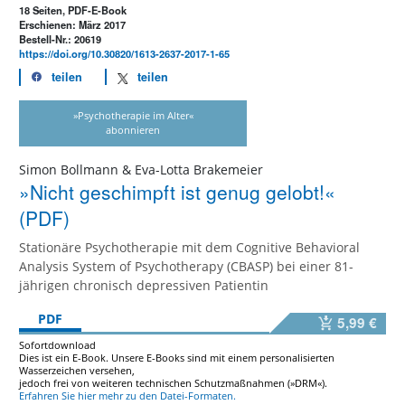
18 Seiten, PDF-E-Book
Erschienen: März 2017
Bestell-Nr.: 20619
https://doi.org/10.30820/1613-2637-2017-1-65
teilen
teilen
»Psychotherapie im Alter«
abonnieren
Simon Bollmann & Eva-Lotta Brakemeier
»Nicht geschimpft ist genug gelobt!«
(PDF)
Stationäre Psychotherapie mit dem Cognitive Behavioral
Analysis System of Psychotherapy (CBASP) bei einer 81-
jährigen chronisch depressiven Patientin
PDF
5,99 €
Sofortdownload
Dies ist ein E-Book. Unsere E-Books sind mit einem personalisierten
Wasserzeichen versehen,
jedoch frei von weiteren technischen Schutzmaßnahmen (»DRM«).
Erfahren Sie hier mehr zu den Datei-Formaten.