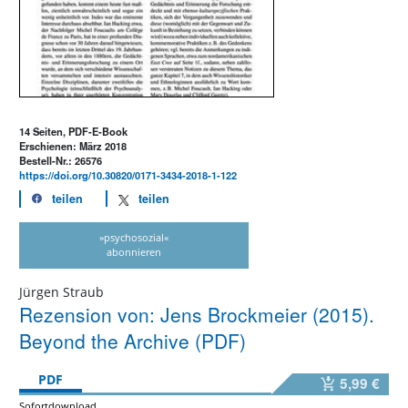
14 Seiten, PDF-E-Book
Erschienen: März 2018
Bestell-Nr.: 26576
https://doi.org/10.30820/0171-3434-2018-1-122
teilen
teilen
»psychosozial«
abonnieren
Jürgen Straub
Rezension von: Jens Brockmeier (2015).
Beyond the Archive (PDF)
PDF
5,99 €
Sofortdownload