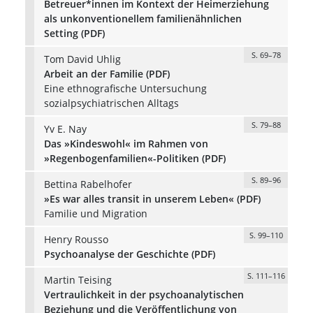
Betreuer*innen im Kontext der Heimerziehung
als unkonventionellem familienähnlichen
Setting (PDF)
S. 69–78
Tom David Uhlig
Arbeit an der Familie (PDF)
Eine ethnografische Untersuchung
sozialpsychiatrischen Alltags
S. 79–88
Yv E. Nay
Das »Kindeswohl« im Rahmen von
»Regenbogenfamilien«-Politiken (PDF)
S. 89–96
Bettina Rabelhofer
»Es war alles transit in unserem Leben« (PDF)
Familie und Migration
S. 99–110
Henry Rousso
Psychoanalyse der Geschichte (PDF)
S. 111–116
Martin Teising
Vertraulichkeit in der psychoanalytischen
Beziehung und die Veröffentlichung von