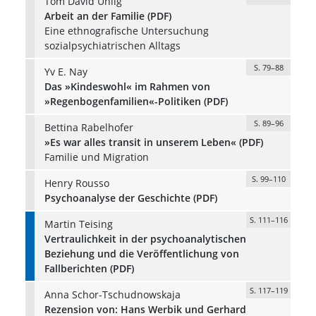
Tom David Uhlig
Arbeit an der Familie (PDF)
Eine ethnografische Untersuchung
sozialpsychiatrischen Alltags
S. 79–88
Yv E. Nay
Das »Kindeswohl« im Rahmen von
»Regenbogenfamilien«-Politiken (PDF)
S. 89–96
Bettina Rabelhofer
»Es war alles transit in unserem Leben« (PDF)
Familie und Migration
S. 99–110
Henry Rousso
Psychoanalyse der Geschichte (PDF)
S. 111–116
Martin Teising
Vertraulichkeit in der psychoanalytischen
Beziehung und die Veröffentlichung von
Fallberichten (PDF)
S. 117–119
Anna Schor-Tschudnowskaja
Rezension von: Hans Werbik und Gerhard