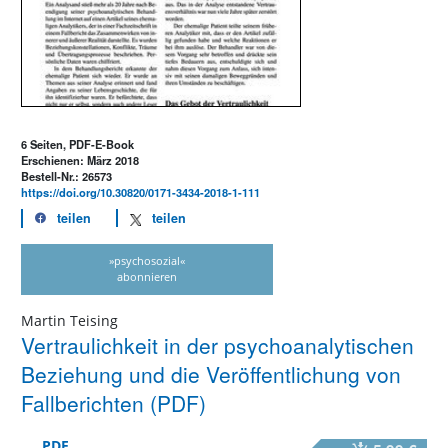
6 Seiten, PDF-E-Book
Erschienen: März 2018
Bestell-Nr.: 26573
https://doi.org/10.30820/0171-3434-2018-1-111
teilen
teilen
»psychosozial«
abonnieren
Martin Teising
Vertraulichkeit in der psychoanalytischen
Beziehung und die Veröffentlichung von
Fallberichten (PDF)
PDF