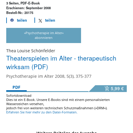
3 Seiten, PDF-E-Book
Erschienen: September 2008
Bestell-Nr.: 20175
teilen
teilen
»Psychotherapie im Alter«
abonnieren
Thea Louise Schönfelder
Theaterspielen im Alter - therapeutisch
wirksam (PDF)
Psychotherapie im Alter 2008, 5(3), 375-377
PDF
5,99 €
Sofortdownload
Dies ist ein E-Book. Unsere E-Books sind mit einem personalisierten
Wasserzeichen versehen,
jedoch frei von weiteren technischen Schutzmaßnahmen (»DRM«).
Erfahren Sie hier mehr zu den Datei-Formaten.