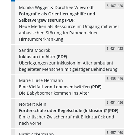
S. 407–420
Monika Wigger & Dorothee Wiewrodt
Fotografie als Orientierungshilfe und
Selbstvergewisserung (PDF)
Neue Medien als Ressource im Umgang mit einer
aphasischen Störung im Rahmen einer
Hirntumorerkrankung
S. 421–433
Sandra Modrok
Inklusion im Alter (PDF)
Überlegungen zur Inklusion im Alter ambulant
begleiteter Menschen mit geistiger Behinderung
S. 435–449
Marie-Luise Hermann
Eine Vielfalt von Lebensentwürfen (PDF)
Die Babyboomer kommen ins Alter
S. 451–456
Norbert Klein
Förderschule oder Regelschule (Inklusion)? (PDF)
Ein kritischer Zwischenruf mit Blick zurück und
nach vorne
S. 457–460
Birgit Ackermann