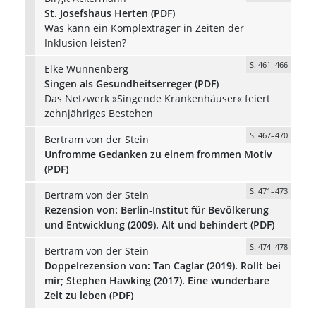
St. Josefshaus Herten (PDF)
Was kann ein Komplexträger in Zeiten der
Inklusion leisten?
S. 461–466
Elke Wünnenberg
Singen als Gesundheitserreger (PDF)
Das Netzwerk »Singende Krankenhäuser« feiert
zehnjähriges Bestehen
S. 467–470
Bertram von der Stein
Unfromme Gedanken zu einem frommen Motiv
(PDF)
S. 471–473
Bertram von der Stein
Rezension von: Berlin-Institut für Bevölkerung
und Entwicklung (2009). Alt und behindert (PDF)
S. 474–478
Bertram von der Stein
Doppelrezension von: Tan Caglar (2019). Rollt bei
mir; Stephen Hawking (2017). Eine wunderbare
Zeit zu leben (PDF)