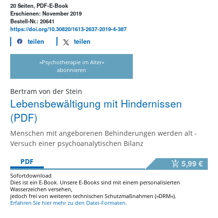
20 Seiten, PDF-E-Book
Erschienen: November 2019
Bestell-Nr.: 20641
https://doi.org/10.30820/1613-2637-2019-4-387
teilen
teilen
»Psychotherapie im Alter«
abonnieren
Bertram von der Stein
Lebensbewältigung mit Hindernissen
(PDF)
Menschen mit angeborenen Behinderungen werden alt -
Versuch einer psychoanalytischen Bilanz
PDF
5,99 €
Sofortdownload
Dies ist ein E-Book. Unsere E-Books sind mit einem personalisierten
Wasserzeichen versehen,
jedoch frei von weiteren technischen Schutzmaßnahmen (»DRM«).
Erfahren Sie hier mehr zu den Datei-Formaten.