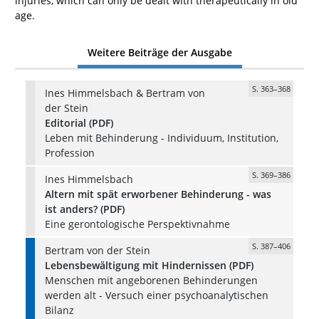
injuries, which can only be dealt with therapeutically in old
age.
Weitere Beiträge der Ausgabe
S. 363–368
Ines Himmelsbach & Bertram von
der Stein
Editorial (PDF)
Leben mit Behinderung - Individuum, Institution,
Profession
S. 369–386
Ines Himmelsbach
Altern mit spät erworbener Behinderung - was
ist anders? (PDF)
Eine gerontologische Perspektivnahme
S. 387–406
Bertram von der Stein
Lebensbewältigung mit Hindernissen (PDF)
Menschen mit angeborenen Behinderungen
werden alt - Versuch einer psychoanalytischen
Bilanz