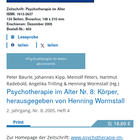
Zeitschrift: Psychotherapie im Alter
ISSN: 1613-2637
133 Seiten, Broschur, 148 x 210 mm
Erschienen: Dezember 2005
Bestell-Nr.: 403
Leseprobe
teilen
teilen
»Psychotherapie im Alter«
abonnieren
Peter Bäurle, Johannes Kipp, Meinolf Peters, Hartmut
Radebold, Angelika Trilling & Henning Wormstall (Hg.)
Psychotherapie im Alter Nr. 8: Körper,
herausgegeben von Henning Wormstall
2. Jahrgang, Nr. 8, 2005, Heft 4
Print
18,60 €
Zur Homepage der Zeitschrift:
www.psychotherapie-im-