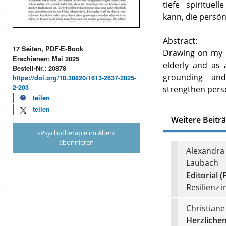
tiefe spiritue
kann, die persön
Abstract:
17 Seiten, PDF-E-Book
Drawing on my m
Erschienen: Mai 2025
elderly and as 
Bestell-Nr.: 20878
grounding an
https://doi.org/10.30820/1613-2637-2025-
2-203
strengthen perso
teilen
teilen
Weitere Beitr
»Psychotherapie im Alter«
abonnieren
Alexandra 
Laubach
Editorial (
Resilienz i
Christiane
Herzliche