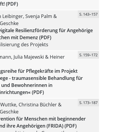
t! (PDF)
S. 143–157
 Leibinger, Svenja Palm &
 Geschke
gitale Resilienzförderung für Angehörige
hen mit Demenz (PDF)
isierung des Projekts
S. 159–172
ann, Julia Majewski & Heiner
gsreihe für Pflegekräfte im Projekt
lege - traumasensible Behandlung für
 und Bewohnerinnen in
inrichtungen« (PDF)
S. 173–187
Wuttke, Christina Büchler &
 Geschke
vention für Menschen mit beginnender
d ihre Angehörigen (FRIDA) (PDF)