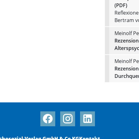
(PDF)
Reflexion
Bertram v
Meinolf Pe
Rezension 
Alterspsyc
Meinolf Pe
Rezension 
Durchquer
chosozial-Verlag GmbH & Co KG
Kontakt