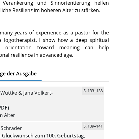
lle Verankerung und Sinnorientierung helfen
liche Resilienz im höheren Alter zu stärken.
any years of experience as a pastor for the
a logotherapist, I show how a deep spiritual
d orientation toward meaning can help
nal resilience in advanced age.
äge der Ausgabe
S. 133–138
Wuttke & Jana Volkert-
PDF)
m Alter
S. 139–141
 Schrader
n Glückwunsch zum 100. Geburtstag,