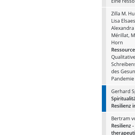
Eine ress
Zilla M. H
Lisa Elsae
Alexandra 
Mérillat, 
Horn
Ressourcen
Qualitativ
Schreiben
des Gesun
Pandemie
Gerhard S
Spirituali
Resilienz 
Bertram v
Resilienz 
therapeut