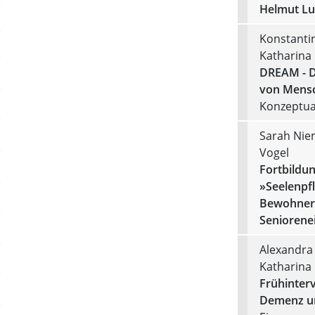
Helmut Luf
Konstantin
Katharina
DREAM - Di
von Mensc
Konzeptual
Sarah Niem
Vogel
Fortbildun
»Seelenpf
Bewohner
Seniorene
Alexandra 
Katharina
Frühinter
Demenz un