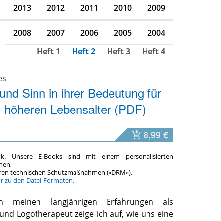
2013
2012
2011
2010
2009
2008
2007
2006
2005
2004
Heft 1
Heft 2
Heft 3
Heft 4
es
t und Sinn in ihrer Bedeutung für
m höheren Lebensalter (PDF)
8,99 €
ok. Unsere E-Books sind mit einem personalisierten
hen,
teren technischen Schutzmaßnahmen (»DRM«).
hr zu den Datei-Formaten.
n meinen langjährigen Erfahrungen als
und Logotherapeut zeige ich auf, wie uns eine