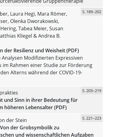
ourcenaktivierende Gruppentherapie
S. 189–202
uber, Laura Hegi, Mara Römer,
sser, Olenka Dworakowski,
Hering, Tabea Meier, Susan
Matthias Kliegel & Andrea B.
 der Resilienz und Weisheit (PDF)
e Analysen Modifizierten Expressiven
s im Rahmen einer Studie zur Förderung
den Alterns während der COVID-19-
S. 203–219
prakties
tät und Sinn in ihrer Bedeutung für
im höheren Lebensalter (PDF)
S. 221–223
on der Stein
- Von der Grobsymbolik zu
ischen und wissenschaftlichen Aufgaben