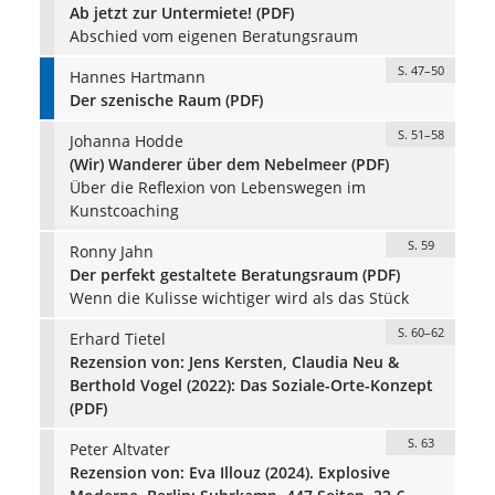
Ab jetzt zur Untermiete! (PDF)
Abschied vom eigenen Beratungsraum
S. 47–50
Hannes Hartmann
Der szenische Raum (PDF)
S. 51–58
Johanna Hodde
(Wir) Wanderer über dem Nebelmeer (PDF)
Über die Reflexion von Lebenswegen im
Kunstcoaching
S. 59
Ronny Jahn
Der perfekt gestaltete Beratungsraum (PDF)
Wenn die Kulisse wichtiger wird als das Stück
S. 60–62
Erhard Tietel
Rezension von: Jens Kersten, Claudia Neu &
Berthold Vogel (2022): Das Soziale-Orte-Konzept
(PDF)
S. 63
Peter Altvater
Rezension von: Eva Illouz (2024). Explosive